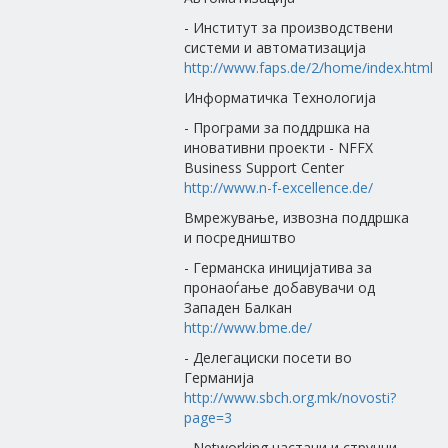
- Институт за производствени
системи и автоматизација
http://www.faps.de/2/home/index.html
Информатичка Технологија
- Програми за поддршка на
иновативни проекти - NFFX
Business Support Center
http://www.n-f-excellence.de/
Вмрежување, извозна поддршка
и посредништво
- Германска иницијатива за
пронаоѓање добавувачи од
Западен Балкан
http://www.bme.de/
- Делегациски посети во
Германија
http://www.sbch.org.mk/novosti?
page=3
- Networking настани и стручни