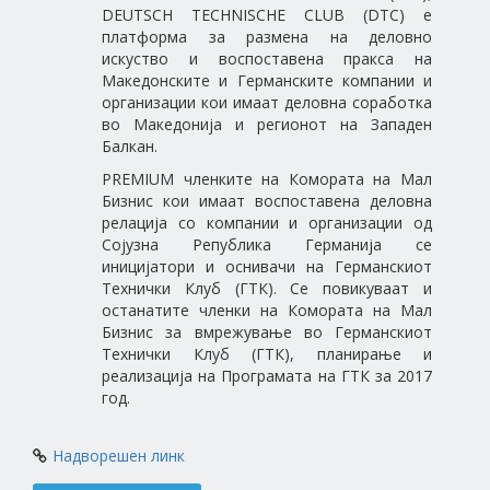
DEUTSCH TECHNISCHE CLUB (DTC) е
платформа за размена на деловно
искуство и воспоставена пракса на
Македонските и Германските компании и
организации кои имаат деловна соработка
во Македонија и регионот на Западен
Балкан.
PREMIUM членките на Комората на Мал
Бизнис кои имаат воспоставена деловна
релација со компании и организации од
Сојузна Република Германија се
иницијатори и оснивачи на Германскиот
Технички Клуб (ГТК). Се повикуваат и
останатите членки на Комората на Мал
Бизнис за вмрежување во Германскиот
Технички Клуб (ГТК), планирање и
реализација на Програмата на ГТК за 2017
год.
Надворешен линк