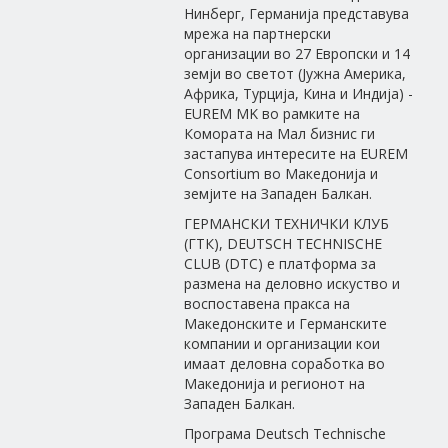
Нинберг, Германија представува
мрежа на партнерски
организации во 27 Европски и 14
земји во светот (Јужна Америка,
Африка, Турција, Кина и Индија) -
EUREM MK во рамките на
Комората на Мал бизнис ги
застапува интересите на EUREM
Cоnsortium во Македонија и
земјите на Западен Балкан.
ГЕРМАНСКИ ТЕХНИЧКИ КЛУБ
(ГТК), DEUTSCH TECHNISCHE
CLUB (DTC) е платформа за
размена на деловно искуство и
воспоставена пракса на
Македонските и Германските
компании и организации кои
имаат деловна соработка во
Македонија и регионот на
Западен Балкан.
Програма Deutsch Technische