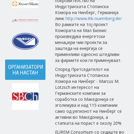
покровителство на
Индустриската Стопанска
Комора на Нинберг, Германија
линк
http://www.ihk-nuernberg.de/
Во рамките на тој проект
Комората на Мал Бизнис
произведува енергетски
менаџери чии проекти за
заштеда на енергија се
применливи односно штедливи
за фирмите кои ги применуваат.
ОРГАНИЗАТОРИ
Според Претседателот на
НА НАСТАН
Индустриската Стопанска
Комора на Нинберг - Marcus M.
Lotzsch интересот на
Германските компани за
соработка со Македонија се
зголемува и над 115 компании
само од регионот на Нинберг се
активни во Македонија, а
стапката на пораст е околу 20%
EUREM Consortium со седиште во