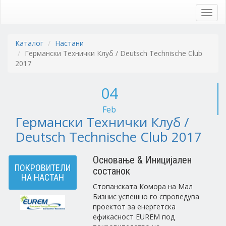
Skip
to
Toggl
main
navig
content
Каталог
Настани
Германски Технички Клуб / Deutsch Technische Club
2017
04
Feb
Германски Технички Клуб /
Deutsch Technische Club 2017
Основање & Иницијален
ПОКРОВИТЕЛИ
состанок
НА НАСТАН
Стопанската Комора на Мал
Бизнис успешно го спроведува
проектот за енергетска
ефикасност EUREM под