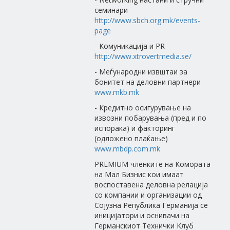
семинари
http://www.sbch.org.mk/events-
page
- Комуникација и PR
http://www.xtrovertmedia.se/
- Меѓународни извштаи за
бонитет на деловни партнери
www.mkb.mk
- Кредитно осигурување на
извозни побарувања (пред и по
испорака) и факторинг
(одложено плаќање)
www.mbdp.com.mk
PREMIUM членките на Комората
на Мал Бизнис кои имаат
воспоставена деловна релација
со компании и организации од
Сојузна Република Германија се
иницијатори и оснивачи на
Германскиот Технички Клуб