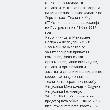
(ГТК). Се повикуваат и
останатите членки на Комората
на Мал Бизнис за вмрежување во
Германскиот Технички Клуб
(ГТК), планирање и реализација
на Програмата на ГТК за 2017
год.
Работилница & Менаџмент
Сесија - 4 Февруари 2017 г.
Повикани за учество се
заинтересирани приватни
компании, финансиски
организации, јавни институции,
останати организации и
засегнати страни инволвирани во
креирање на деловната и
техничката соработка помеѓу
Република Македонија и Сојузна
Република Германија.
ЗАБЕЛЕШКА: - Учесниците на
предстојната обука EUREM 2017
http://mk.eurem.net/ имаат -50%