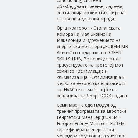
conditioning) системи
обезбедуваат греење, ладење,
вентилација и климатизација на
станбени и деловни згради.
Организаторот - Стопанската
Комора на Мал Бизнис на
Македонија и Здружението на
енергетски менаџери „EUREM MK
Alumni“ со поддршка на GREEN
SKILLS HUB, Ве повикуваат да
присуствувате на претстојниот
семинар "Вентилација и
климатизација - Оптимизација и
мерки за енергетска ефикасност
кај HVAC системи" , кој ќе се
реализира на 2 март 2024 година.
Семинарот е еден модул од
тренинг програмата за Европски
Еенргетски Менаџер (EUREM -
Europen Energy Manager) EUREM
сертифицирани енергетски
менаџери се услов и за учество