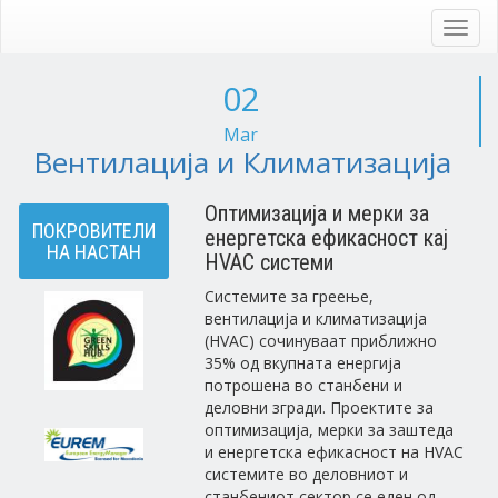
Skip
to
Toggl
main
navig
content
02
Mar
Вентилација и Климатизација
Оптимизација и мерки за
ПОКРОВИТЕЛИ
енергетска ефикасност кај
НА НАСТАН
HVAC системи
Системите за греење,
вентилација и климатизација
(HVAC) сочинуваат приближно
35% од вкупната енергија
потрошена во станбени и
деловни згради. Проектите за
оптимизација, мерки за заштеда
и енергетска ефикасност на HVAC
системите во деловниот и
станбениот сектор се еден од