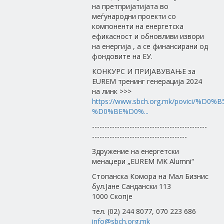
на претпријатијата во
меѓународни проекти со
компоненти на енергетска
ефикасност и обновливи извори
на енергија , а се финансирани од
фондовите на ЕУ.
КОНКУРС И ПРИЈАВУВАЊЕ за
EUREM тренинг генерација 2024
на линк >>>
https://www.sbch.org.mk/povici/
%D0%BE%D0%...
----------------------------------------------
--------------------------------------
Здружение на енергетски
менаџери „EUREM MK Alumni“
Стопанска Комора на Мал Бизнис
бул.Јане Сандански 113
1000 Скопје
тел. (02) 244 8077, 070 223 686
info@sbch.org.mk