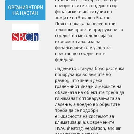
приоритетите за поддршка од
ОРГАНИЗАТОРИ
финасиските институции во
НА НАСТАН
земјите на Западен Балкан.
Подготовката на релевантни
технички проекти придружени со
соодветна методологија за
економска анализа на
финансирањето е услов за
пристап до соодветните
фондови.
Ладењето станува брзо растечка
побарувачка во земјите во
развој, што значи дека
градежниот дизајн и мерките на
обвивката на објектите треба да
ги намалат оптоварувањата за
ладење, а воедно во објектите
треба да се подобри
ефикасноста на системот за
климатизација. Современите
HVAC (heating, ventilation, and air