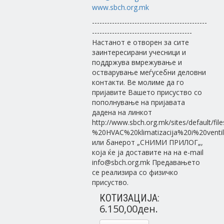
www.sbch.org.mk
----------------------------------------------
----------------------------------------
Настанот е отворен за сите
заинтересирани учесници и
поддржува вмрежување и
остварување меѓусебни деловни
контакти. Ве молиме да го
пријавите Вашето присуство со
пополнување на пријавата
дадена на линкот
http://www.sbch.org.mk/sites/default/fil
%20HVAC%20klimatizacija%20i%20ventil
или банерот „СНИМИ ПРИЛОГ„,
која ќе ја доставите на на e-mail
info@sbch.org.mk Предавањето
се реализира со физичко
присуство.
КОТИЗАЦИЈА:
6.150,00ден.