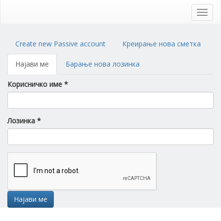
Skip
to
Toggl
main
navig
content
Primary
Create new Passive account
Креирање нова сметка
tabs
Најави ме
(active
Барање нова лозинка
tab)
Корисничко име
*
Лозинка
*
Најави ме