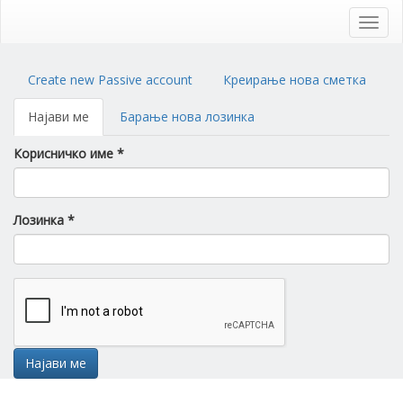
Skip
to
Toggl
main
navig
content
Primary
Create new Passive account
Креирање нова сметка
tabs
Најави ме
(active
Барање нова лозинка
tab)
Корисничко име
*
Лозинка
*
Најави ме