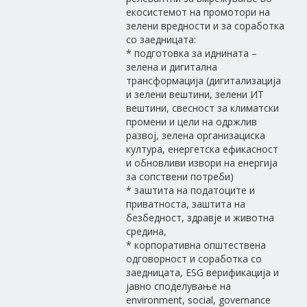
екосистемот на промотори на
зелени вредности и за соработка
со заедницата:
* подготовка за иднината –
зелена и дигитална
трансформација (дигитализација
и зелени вештини, зелени ИТ
вештини, свесност за климатски
промени и цели на одржлив
развој, зелена организациска
култура, енергетска ефикасност
и обновливи извори на енергија
за сопствени потреби)
* заштита на податоците и
приватноста, заштита на
безбедност, здравје и животна
средина,
* корпоративна општествена
одговорност и соработка со
заедницата, ESG верификација и
јавно споделување на
environment, social, governance