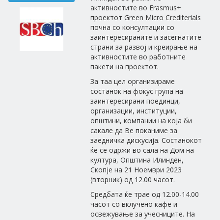
активностите во Erasmus+
проектот Green Micro Crediterials
почна со консултации со
заинтересираните и засегнатите
страни за развој и креирање на
активностите во работните
пакети на проектот.
За таа цел организираме
состанок на фокус група на
заинтересирани поединци,
организации, институции,
општини, компании на која би
сакале да Ве поканиме за
заедничка дискусија. Состанокот
ќе се одржи во сала на Дом на
култура, Општина Илинден,
Скопје на 21 Ноември 2023
(вторник) од 12.00 часот.
Средбата ќе трае од 12.00-14.00
часот со вклучено кафе и
освежување за учесниците. На