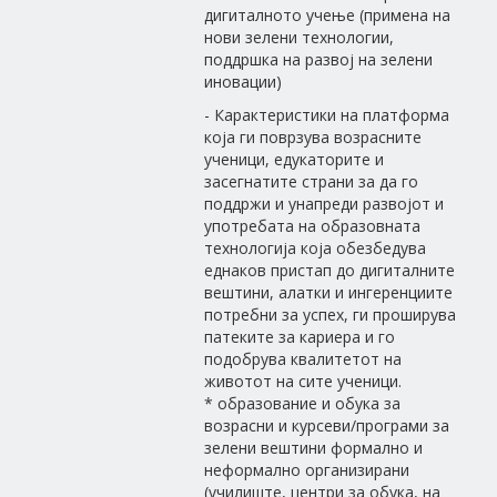
дигиталното учење (примена на
нови зелени технологии,
поддршка на развој на зелени
иновации)
- Карактеристики на платформа
која ги поврзува возрасните
ученици, едукаторите и
засегнатите страни за да го
поддржи и унапреди развојот и
употребата на образовната
технологија која обезбедува
еднаков пристап до дигиталните
вештини, алатки и ингеренциите
потребни за успех, ги проширува
патеките за кариера и го
подобрува квалитетот на
животот на сите ученици.
* образование и обука за
возрасни и курсеви/програми за
зелени вештини формално и
неформално организирани
(училиште, центри за обука, на