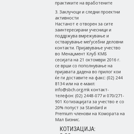
практиките на вработените
3. Заклучоци и следни проектни
активности
Настанот е отворен за сите
заинтересирани учесници и
поддржува вмрежување и
остварување меѓусебни деловни
контакти. Пријавување учество
во Менаџмент Клуб КМБ
сесијата на 21 октомври 2016 г.
се врши со пополнување на
пријавата дадена во прилог кои
ќе ги доставите на факс: (02) 244
8134 или на е-маил:
info@sbch.org.mk контакт-
телефон: (02) 2448-077 и 070/271-
901 Котизацијата за учество е со
20% попуст за Standard и
Premium членови на Комората на
Мал Бизнис.
КОТИЗАЦИЈА: