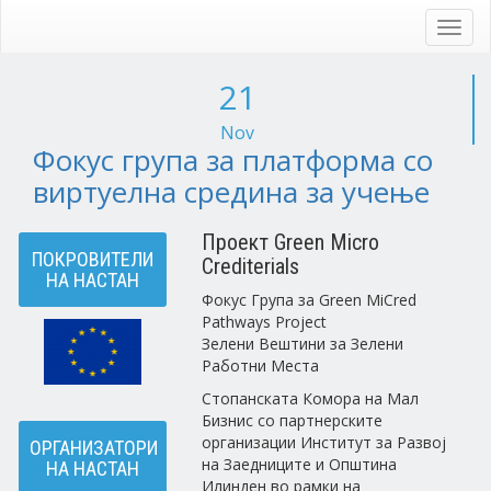
Skip
to
Toggl
main
navig
content
21
Nov
Фокус група за платформа со
виртуелна средина за учење
Проект Green Micro
ПОКРОВИТЕЛИ
Crediterials
НА НАСТАН
Фокус Група за Green MiCred
Pathways Project
Зелени Вештини за Зелени
Работни Места
Стопанската Комора на Мал
Бизнис со партнерските
организации Институт за Развој
ОРГАНИЗАТОРИ
на Заедниците и Општина
НА НАСТАН
Илинден во рамки на