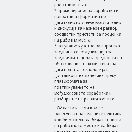
работни места)
* промовирање на соработка и
повратни информации во
дигиталното учење вклучително
и дискусија за кариерен развој,
соодветни пристапи за проценка
на работни места.
* негување чувство за европска
заедница со комуникација за
заедничките цели и вредности на
образованието, користење на
дигиталната технологија и
достапност на далечина преку
платформата за
поттикнувањето на
меѓудржавната соработка и
разбирање на различностите.
- Области и теми кои се
однесуваат на зелените вештини
кои би можеле да бидат корисни
на работното место и да бидат
релевантни за вмрежување во