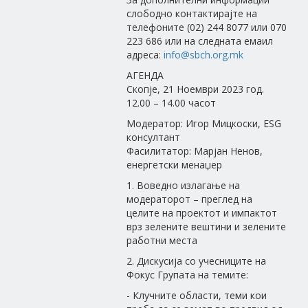
слободно контактирајте на
телефоните (02) 244 8077 или 070
223 686 или на следната емаил
адреса:
info@sbch.org.mk
АГЕНДА
Скопје, 21 Ноември 2023 год.
12.00 – 14.00 часот
Модератор: Игор Мицкоски, ESG
консултант
Фасилитатор: Марјан Ненов,
енергетски менаџер
1. Воведно излагање на
модераторот – преглед на
целите на проектот и импактот
врз зелените вештини и зелените
работни места
2. Дискусија со учесниците на
Фокус Групата на темите:
- Клучните области, теми кои