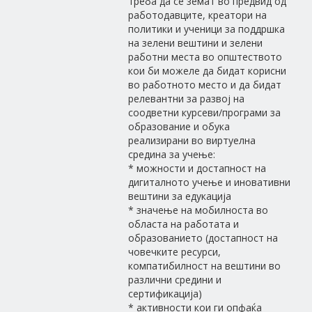
треба да се земат во предвид од
работодавците, креатори на
политики и ученици за поддршка
на зелени вештини и зелени
работни места во општеството
кои би можеле да бидат корисни
во работното место и да бидат
релевантни за развој на
соодветни курсеви/програми за
образование и обука
реализирани во виртуелна
средина за учење:
* можности и достапност на
дигиталното учење и иновативни
вештини за едукација
* значење на мобилноста во
областа на работата и
образованието (достапност на
човечките ресурси,
компатибилност на вештини во
различни средини и
сертификација)
* активности кои ги опфаќа