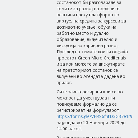
состанокот би разговарале за
темите за развој на зелените
вештини преку платформа со
виртуелна средина за курсеви за
доживотно учење, обука на
работно место и дуално
образование, вклучително и
дискусија за кариерен развој.
Преглед на темите кои ги опфаќа
проектот Green Micro Crediterials
и за кои можете за дискутирате
на претстојниот состанок се
вклучени во Агендата дадена во
прилог.
Сите заинтересирани кои се во
можност да учествуваат ги
повикуваме формално да се
регистрираат на формуларот
https://forms.gle/VH4S6fntD3G37e1r9
најдоцна до 20 Ноември 2023 до
14.00 часот.
За дополнителни информации