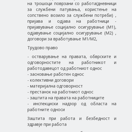
на трошоци поврзани со работа(дневници
за службени патувања, користење на
сопствено возило за службени потреби) ,
пријава и одјава на работници -
пријавување социјално осигурување (М1),
одјавување социјално осигурување (М2) ,
договори за вработување М1/М2,
Трудово право
- остварување на правата, обврските и
одговорностите на работникот и
работодавецот од работниот однос
- засновање работен однос
- колективни договори
- материјална одговорност
- престанок на работниот однос
- заштита на правата на работниците
- инспекциски надзор од областа на
работните односи
Заштита при работа и безбедност и
здравје при работа