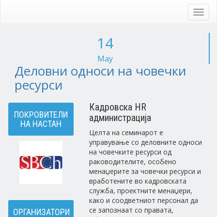
Skip
to
Toggl
main
navig
content
14
May
Деловни односи на човечки
ресурси
Кадровска HR
ПОКРОВИТЕЛИ
администрација
НА НАСТАН
Целта на семинарот е
управување со деловните односи
на човечките ресурси од
раководителите, особено
менаџерите за човечки ресурси и
вработените во кадровската
служба, проектните менаџери,
како и соодветниот персонал да
се запознаат со правата,
ОРГАНИЗАТОРИ