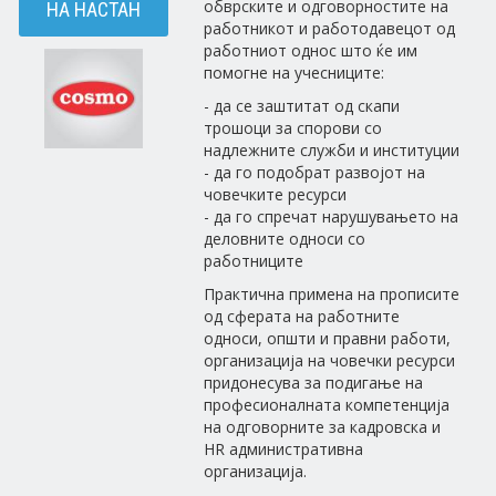
обврските и одговорностите на
НА НАСТАН
работникот и работодавецот од
работниот однос што ќе им
помогне на учесниците:
- да се заштитат од скапи
трошоци за спорови со
надлежните служби и институции
- да го подобрат развојот на
човечките ресурси
- да го спречат нарушувањето на
деловните односи со
работниците
Практична примена на прописите
од сферата на работните
односи, општи и правни работи,
организација на човечки ресурси
придонесува за подигање на
професионалната компетенција
на одговорните за кадровска и
HR административна
организација.