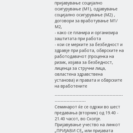
пријавување социјално
осигурување (М1), одјавување
социјално осигурување (М2) ,
договори за вработување М1/
М2,
- како се планира и организира
заштитата при работа
- кои се мерките за безбедност и
здравје при работа, обврските на
работодавачот (проценка на
ризик, изјава за безбедност,
лиценца за стручни лица,
овластена здравствена
установа) и правата и обврските
на вработените
----------------------------------------------
---------------------
Семинарот ќе се одржи во шест
предавања (вторник) од 19.40 -
21.40 часот, во Скопје.
Пријавување учество на линкот
„ПРИЈАВИ СЕ„ или пријавата