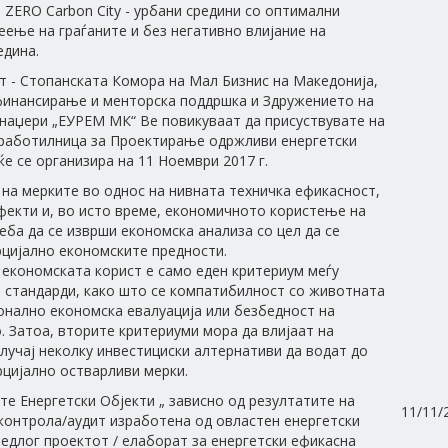
 ZERO Carbon City - урбани средини со оптимални
еење на граѓаните и без негативно влијание на
едина.
 - Стопанската Комора на Мал Бизнис на Македонија,
финансирање и менторска поддршка и Здружението на
наџери „ЕУРЕМ МК“ Ве повикуваат да присуствувате на
 работилница за Проектирање одржливи енергетски
 ќе се организира на 11 Ноември 2017 г.
на мерките во однос на нивната техничка ефикасност,
екти и, во исто време, економичното користење на
реба да се изврши економска анализа со цел да се
цијално економските предности.
економската корист е само еден критериум меѓу
 стандарди, како што се компатибилност со животната
онално економска евалуација или безбедност на
 Затоа, вторите критериуми мора да влијаат на
случај неколку инвестициски алтернативи да водат до
цијално остварливи мерки.
е Енергетски Објекти „ зависно од резултатите на
11/11/
контрола/аудит изработена од овластен енергетски
едлог проектот / елаборат за енергетски ефикасна