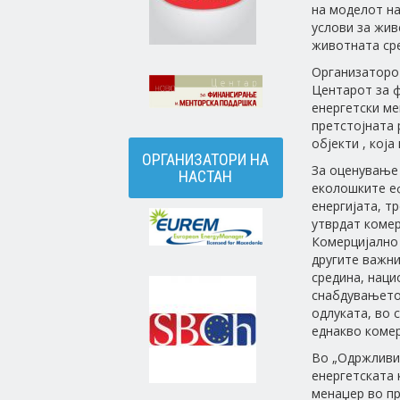
на моделот на
услови за жив
животната ср
Организаторот
Центарот за 
енергетски ме
претстојната
објекти , која
ОРГАНИЗАТОРИ НА
За оценување 
НАСТАН
еколошките еф
енергијата, т
утврдат комер
Комерцијално 
другите важни
средина, наци
снабдувањето.
одлуката, во 
еднакво комер
Во „Одржливит
енергетската 
менаџер во пр