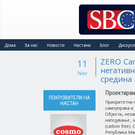
Skip
to
main
content
Дома
За нас
Новости
Настани
Блог
Дискуси
ZERO Car
11
негативн
Nov
средина
Проектирањ
ПОКРОВИТЕЛИ НА
Приоритетни п
НАСТАН
самоуправа и 
Објекти„ неза
напојување , 
(carbon free)
Република Мак