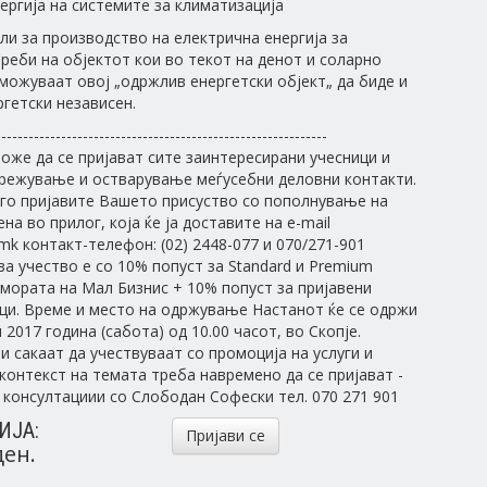
ергија на системите за климатизација
ели за производство на електрична енергија за
реби на објектот кои во текот на денот и соларно
ожуваат овој „одржлив енергетски објект„ да биде и
гетски независен.
-------------------------------------------------------------
оже да се пријават сите заинтересирани учесници и
режување и остварување меѓусебни деловни контакти.
го пријавите Вашето присуство со пополнување на
на во прилог, која ќе ја доставите на e-mail
.mk контакт-телефон: (02) 2448-077 и 070/271-901
за учество е со 10% попуст за Standard и Premium
мората на Мал Бизнис + 10% попуст за пријавени
ци. Време и место на одржување Настанот ќе се одржи
2017 година (сабота) од 10.00 часот, во Скопје.
и сакаат да учествуваат со промоција на услуги и
контекст на темата треба навремено да се пријават -
консултациии со Слободан Софески тел. 070 271 901
ИЈА:
Пријави се
ден.