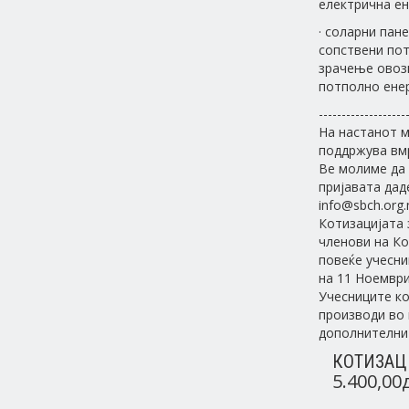
електрична ен
· соларни пан
сопствени пот
зрачење овозм
потполно енер
-------------------
На настанот м
поддржува вм
Ве молиме да 
пријавата даде
info@sbch.org
Котизацијата 
членови на Ко
повеќе учесни
на 11 Ноември 
Учесниците ко
производи во 
дополнителни 
КОТИЗАЦ
5.400,00