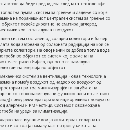
ата може да биде предвидена следната технологија:
 топлотна пумпа , систем за греење и ладење со кој е
амена на поранешниот централен систем за греење со
а објектот повеќе директно не емитира јаглерод
честички кои го загадуваат воздухот
мален систем составен од соларни колектори и бафер
плата вода загреана од соларната радијација на кои се
рните колектори. На овој начин се добива топла вода
потреби во објектот со систем кој е замена на
от електричен бијлер, односно се намалува
лектрична енергија во објектот
 механички систем за вентилација - оваа технологија
змена помеѓу воздухот од надвор со воздухот од
ростории при тоа минимизирајќи ги загубите на
варено со топлоразменувачи функционални во летниот
риод) преку рекуператори кои надворешниот воздух го
од алергени и PM честици. Системот овозможува
треба на уреди за климатизација.
соларно засенчување кои ја лимитираат соларната
 лето и со тоа ја намалуваат потрошувачката на