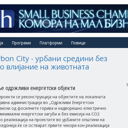
ја
Програми
Платформи
Повици
bon City - урбани средини без
о влијание на животната
е одржливи енергетски објекти
роекти се реконструкција на објектите на локалната
јавна администрација во „Одржливи Енергетски
висни од фосилните горива и надворешно електрично
минимални енергетски загуби и без емисија на CO2
. Со реализација на проектите во урбаните општини на
едонија ќе се остварат првите чекори кон реализација