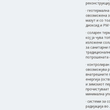
реконструкциј
· геотермална
овозможена з
мазут и со то
диоксид и PM 
· соларен тер
кој ја чува то
изложени сола
за санитарни 
традиционални
потрошената е
· контролиран
овозможува ра
внатрешните п
енергија (ост
и зимскиот пе
прочистуваат 
минимална упо
· системи за 
радијација во