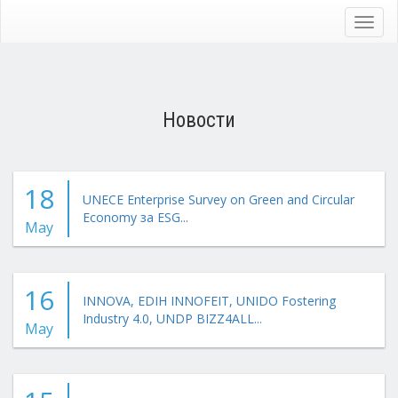
Skip
to
Toggl
main
navig
content
Новости
18
UNECE Enterprise Survey on Green and Circular
Economy за ESG...
May
16
INNOVA, EDIH INNOFEIT, UNIDO Fostering
Industry 4.0, UNDP BIZZ4ALL...
May