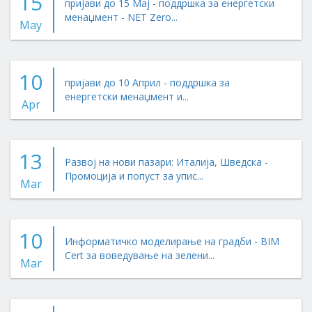
15
пријави до 15 Мај - поддршка за енергетски
менаџмент - NET Zero...
May
10
пријави до 10 Април - поддршка за
енергетски менаџмент и...
Apr
13
Развој на нови пазари: Италија, Шведска -
Промоција и попуст за упис...
Mar
10
Информатичко моделирање на градби - BIM
Cert за воведување на зелени...
Mar