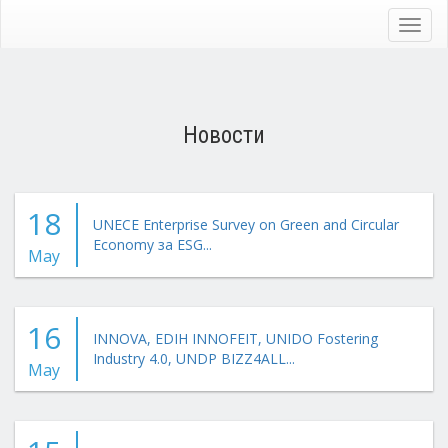
Skip
to
Toggl
main
navig
content
Новости
18
UNECE Enterprise Survey on Green and Circular
Economy за ESG...
May
16
INNOVA, EDIH INNOFEIT, UNIDO Fostering
Industry 4.0, UNDP BIZZ4ALL...
May