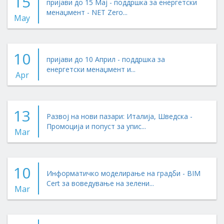
15
пријави до 15 Мај - поддршка за енергетски
менаџмент - NET Zero...
May
10
пријави до 10 Април - поддршка за
енергетски менаџмент и...
Apr
13
Развој на нови пазари: Италија, Шведска -
Промоција и попуст за упис...
Mar
10
Информатичко моделирање на градби - BIM
Cert за воведување на зелени...
Mar