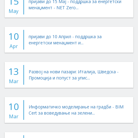
15
пријави до 15 Мај - поддршка за енергетски
менаџмент - NET Zero...
May
10
пријави до 10 Април - поддршка за
енергетски менаџмент и...
Apr
13
Развој на нови пазари: Италија, Шведска -
Промоција и попуст за упис...
Mar
10
Информатичко моделирање на градби - BIM
Cert за воведување на зелени...
Mar