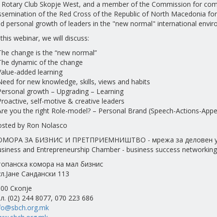
 Rotary Club Skopje West, and a member of the Commission for co
ssemination of the Red Cross of the Republic of North Macedonia fo
d personal growth of leaders in the "new normal" international envi
 this webinar, we will discuss:
The change is the “new normal”
The dynamic of the change
Value-added learning
Need for new knowledge, skills, views and habits
Personal growth – Upgrading – Learning
Proactive, self-motive & creative leaders
Are you the right Role-model? – Personal Brand (Speech-Actions-App
sted by Ron Nolasco
ОМОРА ЗА БИЗНИС И ПРЕТПРИЕМНИШТВО - мрежа за деловен у
siness and Entrepreneurship Chamber - business success networking
топанска комора на мал бизнис
л.Јане Сандански 113
00 Скопје
л. (02) 244 8077, 070 223 686
fo@sbch.org.mk