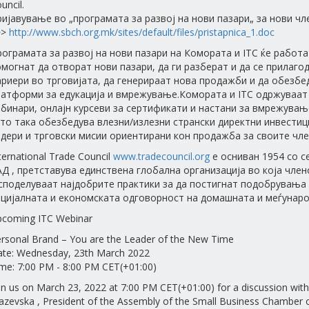
uncil.
ијавување во „програмата за развој на нови пазари„ за нови чл
>>
http://www.sbch.org.mk/sites/default/files/pristapnica_1.doc
ограмата за развој на нови пазари на Комората и ITC ќе работа
могнат да отворат нови пазари, да ги разберат и да се прилаго
риери во трговијата, да генерираат нова продажби и да обезбе
латформи за едукација и вмрежување.Комората и ITC одржуваат
бинари, онлајн курсеви за сертификати и настани за вмрежување
то така обезбедува влезни/излезни странски директни инвестиц
дери и трговски мисии ориентирани кон продажба за своите чле
ternational Trade Council
www.tradecouncil.org
е осниван 1954 со с
Д , претставува единствена глобална организација во која чле
споделуваат најдобрите практики за да постигнат подобрувања 
цијалната и економската одговорност на домашната и меѓунаро
coming ITC Webinar
rsonal Brand – You are the Leader of the New Time
te: Wednesday, 23th March 2022
me: 7:00 PM - 8:00 PM CET(+01:00)
in us on March 23, 2022 at 7:00 PM CET(+01:00) for a discussion wit
azevska , President of the Assembly of the Small Business Chambe