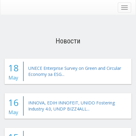
Skip
to
Toggl
main
navig
content
Новости
18
UNECE Enterprise Survey on Green and Circular
Economy за ESG...
May
16
INNOVA, EDIH INNOFEIT, UNIDO Fostering
Industry 4.0, UNDP BIZZ4ALL...
May