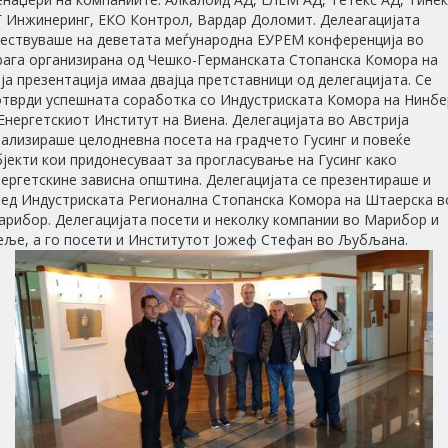
Г Инжинеринг, ЕКО Контрол, Вардар Доломит. Делеагацијата
чествуваше на деветата меѓународна ЕУРЕМ конференција во
рага организирана од Чешко-Германската Стопанска Комора на
ја презентација имаа двајца претставници од делегацијата. Се
отврди успешната соработка со Индустриската Комора на Нинбе
Енергетскиот Институт на Виена. Делегацијата во Австрија
ализираше целодневна посета на градчето Гусинг и повеќе
јекти кои придонесуваат за прогласување на Гусинг како
ергетскине зависна општина. Делегацијата се презентираше и
ред Индустриската Регионална Стопанска Комора на Штаерска в
арибор. Делегацијата посети и неколку компании во Марибор и
еље, а го посети и Институтот Јожеф Стефан во Љубљана.