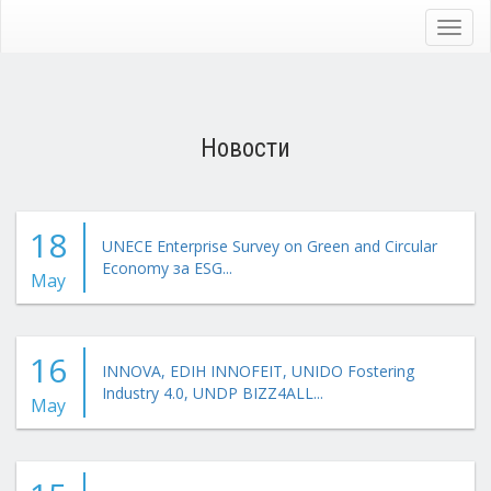
Skip
to
Toggl
main
navig
content
Новости
18
UNECE Enterprise Survey on Green and Circular
Economy за ESG...
May
16
INNOVA, EDIH INNOFEIT, UNIDO Fostering
Industry 4.0, UNDP BIZZ4ALL...
May