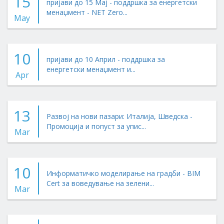
15
пријави до 15 Мај - поддршка за енергетски
менаџмент - NET Zero...
May
10
пријави до 10 Април - поддршка за
енергетски менаџмент и...
Apr
13
Развој на нови пазари: Италија, Шведска -
Промоција и попуст за упис...
Mar
10
Информатичко моделирање на градби - BIM
Cert за воведување на зелени...
Mar