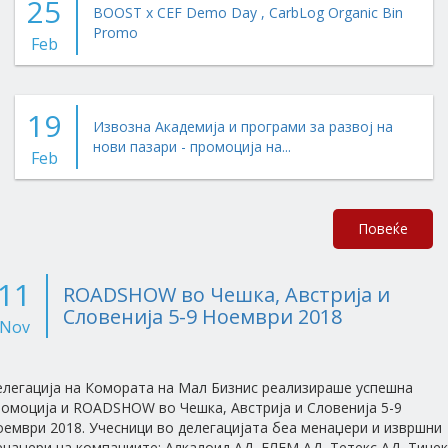
25
BOOST x CEF Demo Day , CarbLog Organic Bin
Promo
Feb
19
Извозна Академија и програми за развој на
нови пазари - промоција на...
Feb
Повеќе
11
ROADSHOW во Чешка, Австрија и
Словенија 5-9 Ноември 2018
Nov
елегација на Комората на Мал Бизнис реализираше успешна
ромоција и ROADSHOW во Чешка, Австрија и Словенија 5-9
ември 2018. Учесници во делегацијата беа менаџери и извршни
наџери на компаниите: Алкалоид АД, ЕЛЕМ АД, Тетекс АД, Тинек