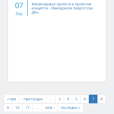
07
Финансирање проекти и проектни
концепти - Македонски Енергетски
Ден...
Sep
« прв
‹ претходно
…
3
4
5
6
7
8
9
10
11
…
next ›
последно »