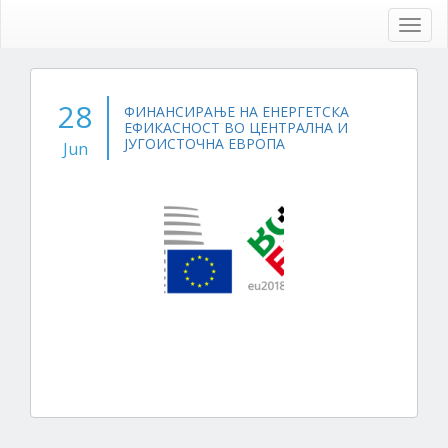
Skip
to
Toggl
main
navig
content
28
ФИНАНСИРАЊЕ НА ЕНЕРГЕТСКА
ЕФИКАСНОСТ ВО ЦЕНТРАЛНА И
ЈУГОИСТОЧНА ЕВРОПА
Jun