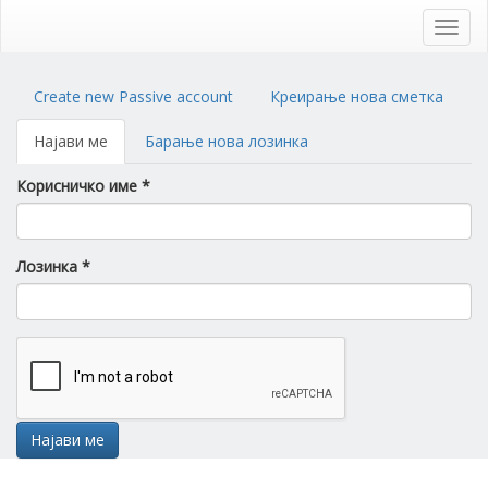
Skip
to
Toggl
main
navig
content
Primary
Create new Passive account
Креирање нова сметка
tabs
Најави ме
(active
Барање нова лозинка
tab)
Корисничко име
*
Лозинка
*
Најави ме