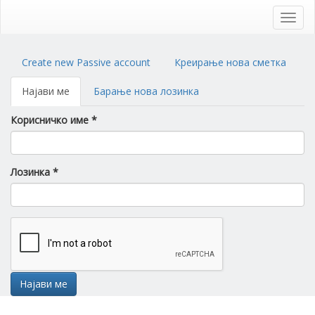
Skip
to
Toggl
main
navig
content
Primary
Create new Passive account
Креирање нова сметка
tabs
Најави ме
(active
Барање нова лозинка
tab)
Корисничко име
*
Лозинка
*
Најави ме