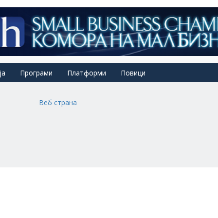
ја
Програми
Платформи
Повици
Веб страна