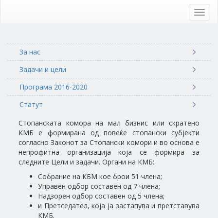
Skip
to
Toggl
main
navig
content
За нас
Задачи и цели
Програма 2016-2020
Статут
Стопанската комора на мал бизнис или скратено
КМБ е формирана од повеќе стопански субјекти
согласно Законот за Стопански комори и во основа е
непрофитна организација која се формира за
следните Цели и задачи. Органи на КМБ:
Собрание на КБМ кое брои 51 члена;
Управен одбор составен од 7 члена;
Надзорен одбор составен од 5 члена;
и Претседател, која ја застапува и претставува
КМБ.