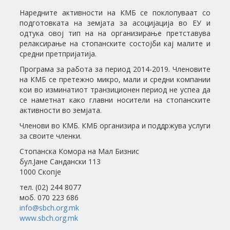
Наредните активности на КМБ се поклопуваат со
подготовката на земјата за асоцијација во ЕУ и
одтука овој тип на на организирање претставува
релаксирање на стопанските состојби кај малите и
средни претпријатија.
Програма за работа за период 2014-2019. Членовите
на КМБ се претежно микро, мали и средни компании
кои во изминатиот транзиционен период не успеа да
се наметнат како главни носители на стопанските
активности во земјата.
Членови во КМБ. КМБ организира и поддржува услуги
за своите членки.
Стопанска Комора на Мал Бизнис
бул.Јане Сандански 113
1000 Скопје
тел. (02) 244 8077
моб. 070 223 686
info@sbch.org.mk
www.sbch.org.mk