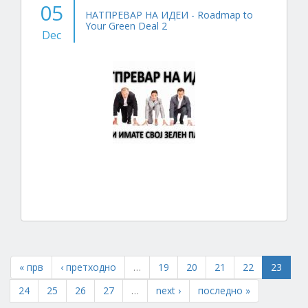
05
НАТПРЕВАР НА ИДЕИ - Roadmap to
Your Green Deal 2
Dec
« прв
‹ претходно
…
19
20
21
22
23
24
25
26
27
…
next ›
последно »