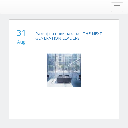
Skip
to
Toggl
main
navig
content
31
Развој на нови пазари - THE NEXT
GENERATION LEADERS
Aug