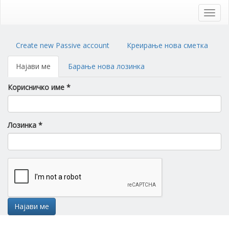
Skip
to
Toggl
main
navig
content
Primary
Create new Passive account
Креирање нова сметка
tabs
Најави ме
(active
Барање нова лозинка
tab)
Корисничко име
*
Лозинка
*
Најави ме