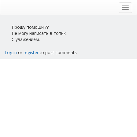
Skip
to
Toggl
main
navig
content
Прошу помощи ??
Не могу написать в топик.
С уважением.
Log in
or
register
to post comments