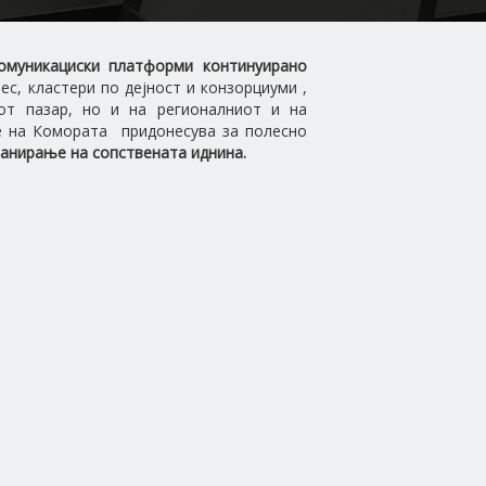
омуникациски платформи континуирано
с, кластери по дејност и конзорциуми ,
от пазар, но и на регионалниот и на
е на Комората придонесува за полесно
анирање на сопствената иднина.