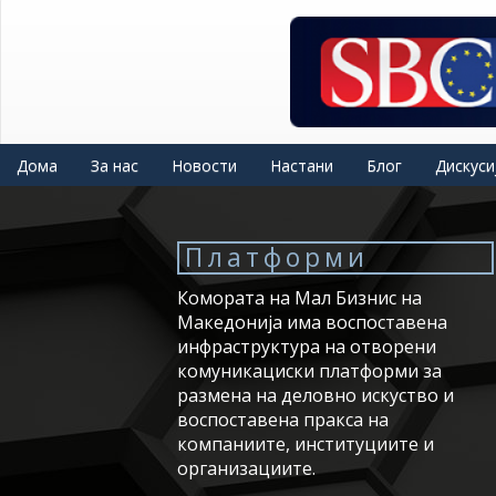
Skip
to
main
content
Дома
За нас
Новости
Настани
Блог
Дискуси
Платформи
Комората на Мал Бизнис на
Македонија има воспоставена
инфраструктура на отворени
комуникациски платформи за
размена на деловно искуство и
воспоставена пракса на
компаниите, институциите и
организациите.