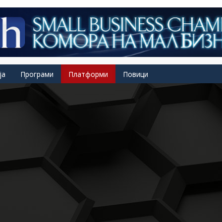
ја
Програми
Платформи
Повици