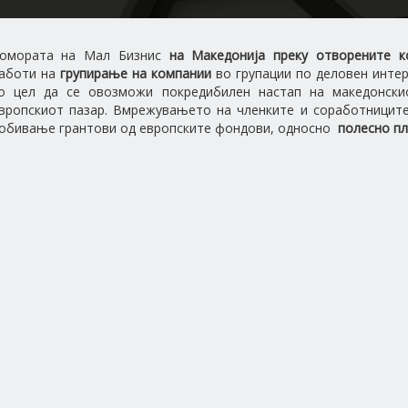
омората на Мал Бизнис
на Македонија преку отворените к
аботи на
групирање на компании
во групации по деловен интере
о цел да се овозможи покредибилен настап на македонски
вропскиот пазар. Вмрежувањето на членките и соработницит
обивање грантови од европските фондови, односно
полесно пл