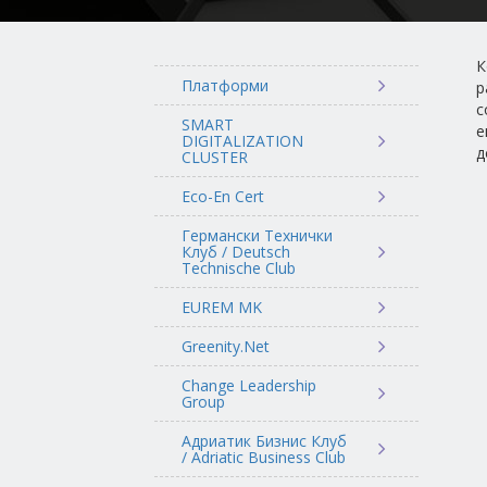
К
Платформи
р
с
SMART
е
DIGITALIZATION
д
CLUSTER
Eco-En Cert
Германски Технички
Клуб / Deutsch
Technische Club
EUREM MK
Greenity.Net
Change Leadership
Group
Адриатик Бизнис Клуб
/ Adriatic Business Club