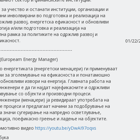
 за учество и останати институции, организации и
ани инволвирани во подготовка и реализација на
ржлив развој, енергетска ефикасност и обновливи
ргија и/или подготовка и реализација на
на рамка за политиките на одржлив развој и
икасност.
01/22/
-----------------------------------------------
(Europeam Energy Manager)
 енергетиката (енергетски менаџери) ги применуваат
ни за зголемување на ефикасноста и понатамошно
обновливи извори на енергија. Главната работа на
инженери е да ги најдат најефикасните и одржливи
авување со објекти и производни процеси.
инженери (менаџери) ја ревидираат употребата на
ие процеси и предлагаат начини за подобрување на
а значи сугерирање на напредно осветлување,
ција, поефикасно греење и ладење на објектите.
омотивно видео
https://youtu.be/yDwAI97oqxs
бука