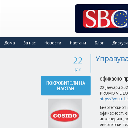
Skip
to
main
content
Дома
За нас
Новости
Настани
Блог
Дискуси
Управува
22
Jan
ефикасно п
ПОКРОВИТЕЛИ НА
22 Јануари 20
НАСТАН
PROMO VIDEO
https://youtu.
Енергетскиот 
ефикасност, е
инженеринг, ж
енергетски те