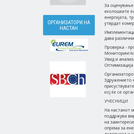
За оценување 
еколошките еф
енергијата, т
ОРГАНИЗАТОРИ НА
утврдат комер
НАСТАН
Имплементациј
дава различни
Проверка - пр
Мониторинг/к
Увид и анализ
Оптимизација 
Организаторот
Здружението 
присуствувате
кој ќе се орга
УЧЕСНИЦИ
На настанот м
поддржува вм
на заинтереси
опрема за ене
деловниот и ј