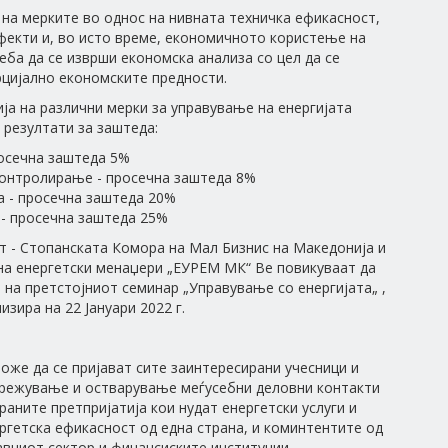
на мерките во однос на нивната техничка ефикасност,
екти и, во исто време, економичното користење на
реба да се изврши економска анализа со цел да се
цијално економските предности.
а на различни мерки за управување на енергијата
 резултати за заштеда:
осечна заштеда 5%
онтролирање - просечна заштеда 8%
а - просечна заштеда 20%
- просечна заштеда 25%
 - Стопанската Комора на Мал Бизнис на Македонија и
на енергетски менаџери „ЕУРЕМ МК“ Ве повикуваат да
 на претстојниот семинар „Управување со енергијата„ ,
низира на 22 Јануари 2022 г.
оже да се пријават сите заинтересирани учесници и
режување и остварување меѓусебни деловни контакти
раните претпријатија кои нудат енергетски услуги и
ргетска ефикасност од една страна, и коминтентите од
авниот сектор и финансиските институции.