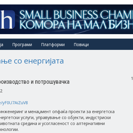
ја
Програми
Платформи
Повици
ње со енергијата
роизводство и потрошувачка
22
be/yF0U7AiZuV8
инженеринг и менаџмент опфаќа проекти за енергетска
нергетски услуги, управување со објекти, индустриски
ивотната средина и усогласеност со алтернативни
хнологии.