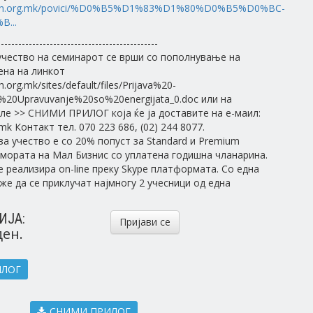
sbch.org.mk/povici/%D0%B5%D1%83%D1%80%D0%B5%D0%BC-
...
----------------------------------------------
чество на семинарот се врши со пополнување на
ена на линкот
.org.mk/sites/default/files/Prijava%20-
20Upravuvanje%20so%20energijata_0.doc или на
ле >> СНИМИ ПРИЛОГ која ќе ја доставите на е-маил:
mk Контакт тел. 070 223 686, (02) 244 8077.
за учество е со 20% попуст за Standard и Premium
мората на Мал Бизнис со уплатена годишна чланарина.
е реализира on-line преку Skype платформата. Со една
же да се приклучат најмногу 2 учесници од една
ИЈА:
Пријави се
ден.
ИЛОГ
СНИМИ ПРИЛОГ