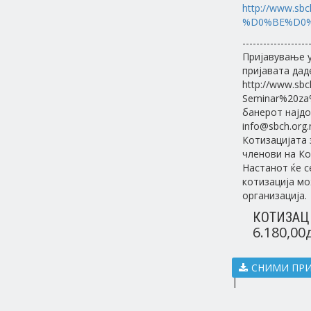
http://www.
%D0%BE%D0%B
-------------------
Пријавување у
пријавата дад
http://www.sbch
Seminar%20za%
банерот најдо
info@sbch.org.
Котизацијата 
членови на Ко
Настанот ќе с
котизација мо
организација.
КОТИЗАЦ
6.180,00
СНИМИ ПР
|