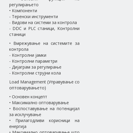
регулирањето
• Компоненти
- Теренски инструменти
- Видови на системи за контрола
- DDC и PLC станици, Контролни
станици
• Вмрежување на системите за
контрола
- Контролни јамки
- Контролни параметри
- Дијаграм за регулирање
- Контролни струјни кола
Load Management (Управување со
оптоварувањето)
• Основен концепт
• Максимално оптоварување
• Воспоставување на потенцијал
за исклучување
• Прилагодливи корисници на
енергија
• Максимално оптоварување што