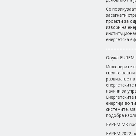
Се повикуваат
засегнати стр
проекти за од
извори на ене
институционал
енергетска еф
-------------------
Обука EUREM 
Инженерите во
своите вешти
развивање на 
енергетските 
начини за упр
Енергетските 
енергија во т
системите. Ов
подобра изола
ЕУРЕМ МК пр
ЕУРЕМ 2022 о