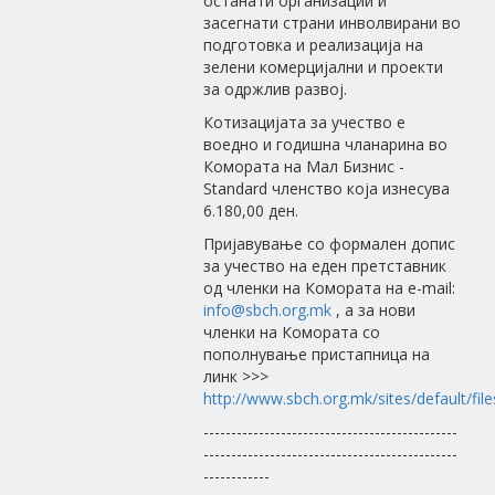
останати организации и
засегнати страни инволвирани во
подготовка и реализација на
зелени комерцијални и проекти
за одржлив развој.
Котизацијата за учество е
воедно и годишна чланарина во
Комората на Мал Бизнис -
Standard членство која изнесува
6.180,00 ден.
Пријавување со формален допис
за учество на еден претставник
од членки на Комората на e-mail:
info@sbch.org.mk
, a за нови
членки на Комората со
пополнување пристапница на
линк >>>
http://www.sbch.org.mk/sites/default/file
----------------------------------------------
----------------------------------------------
------------