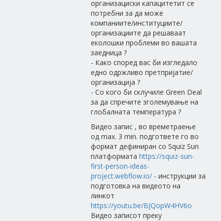
организациски капацитетит се
потребни за да може
компаниите/институциите/
организациите да решаваат
еколошки проблеми во вашата
заедница ?
- Како според вас би изгледало
едно одржливо претпријатие/
организација ?
- Со кого би склучиле Green Deal
за да спречите зголемување на
глобалната температура ?
Видео запис , во времетраење
од max. 3 min. подгответе го во
формат дефиниран со Squiz Sun
платформата
https://squiz-sun-
first-person-ideas-
project.webflow.io/
- инструкции за
подготовка на видеото на
линкот
https://youtu.be/BJQopW4HV6o
Видео записот преку