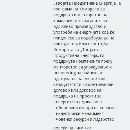
„Твојата Продуктивна Енергија„ е
програма на Комората за
поддршка и менторство на
компаниите и граѓаните за
одржливо производство и
употреба на енергијата кое ќе
придонесе за подобрување на
приходите и благосостојба.
Комората со „Твојата
Продуктивна Енергија„ ги
поддржува компаниите преку
менторство за управување и
outsourcing за набавка и
одржување на енергетски
капацитетоти со континуиран
договор или договор за
поддршка на проекти за:
- енергетска ефикасност
- обновливи извори на енергија
- индустриски менаџмент
- човечки ресурси и лидерство
повеќе на линк >>>