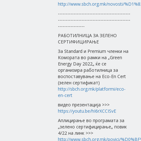
http://www.sbch.org.mk/novosti/
----------------------------------------------
----------------------------------------------
-----------------
РАБОТИЛНИЦА ЗА ЗЕЛЕНО
СЕРТИФИЦИРАЊЕ
За Standard и Premium членки на
Комората во рамки на „Green
Energy Day 2022„ ќе се
организира работилница за
воспоставување на Eco-En Cert
(зелен сертификат)
http://sbch.org.mk/platformi/eco-
en-cert
видео презентација >>>
https://youtu.be/hI6rXCCISvE
Аплицирање во програмата за
„зелено сертифицирање„ повик
4/22 на линк >>>
http://www.sbch.org.mk/povici/%