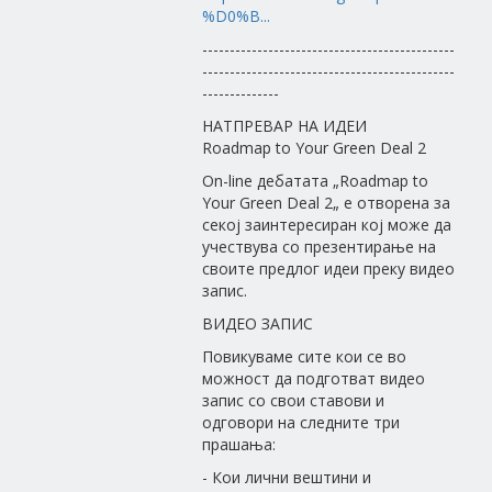
%D0%B...
----------------------------------------------
----------------------------------------------
--------------
НАТПРЕВАР НА ИДЕИ
Roadmap to Your Green Deal 2
On-line дебатата „Roadmap to
Your Green Deal 2„ е отворена за
секој заинтересиран кој може да
учествува со презентирање на
своите предлог идеи преку видео
запис.
ВИДЕО ЗАПИС
Повикуваме сите кои се во
можност да подготват видео
запис со свои ставови и
одговори на следните три
прашања:
- Кои лични вештини и