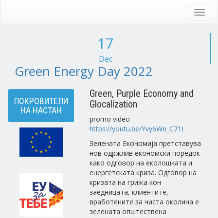
Skip
to
Toggl
main
navig
content
17
Dec
Green Energy Day 2022
Green, Purple Economy and
ПОКРОВИТЕЛИ
Glocalization
НА НАСТАН
promo video
https://youtu.be/Yvy6Wn_C71I
Зелената Економија претставува
нов одржлив економски поредок
како одговор на еколошката и
енергетската криза. Одговор на
кризата на грижа кон
заедницата, клиентите,
вработените за чиста околина е
зелената општествена