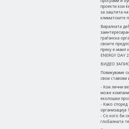
програми и б
проекти кои ќ
за заштита на
климатските 
Виралната де
заинтересиран
граѓанска орг
своите предло
преку е-маил 
ENERGY DAY 2
ВИДЕО ЗАПИ
Повикуваме си
свои ставови 
- Кои лични в
може компани
еколошки про
- Како според
организација 
- Со кого би 
глобалната те