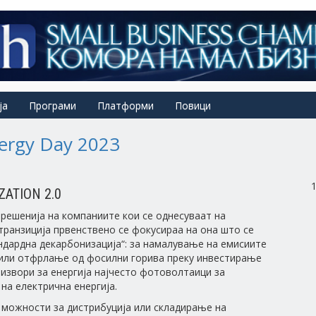
ја
Програми
Платформи
Повици
ergy Day 2023
ATION 2.0
решенија на компаниите кои се однесуваат на
транзиција првенствено се фокусираа на она што се
ндардна декарбонизација“: за намалување на емисиите
/или отфрлање од фосилни горива преку инвестирање
извори за енергија најчесто фотоволтаици за
на електрична енергија.
можности за дистрибуција или складирање на