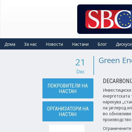
Skip
to
main
content
Дома
За нас
Новости
Настани
Блог
Дискуси
Green En
21
Dec
DECARBONIZ
ПОКРОВИТЕЛИ НА
Инвестициски 
НАСТАН
енергетската 
нарекува „ста
на јаглерод и
ОРГАНИЗАТОРИ НА
во обновливи 
НАСТАН
производство 
Ограничените 