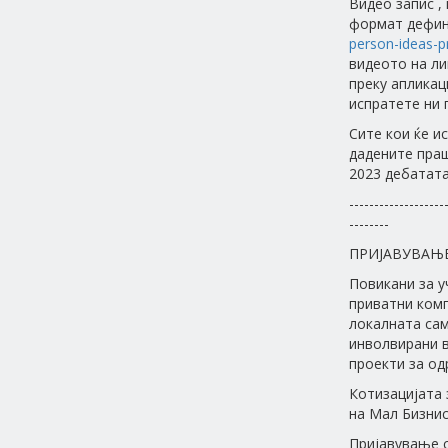
Видео запис ,
формат дефин
person-ideas-p
видеото на л
преку апликац
испратете ни 
Сите кои ќе и
дадените праш
2023 дебатата
-------------------
--------
ПРИЈАВУВАЊ
Повикани за у
приватни комп
локалната сам
инволвирани в
проекти за од
Котизацијата 
на Мал Бизнис 
Пријавување с