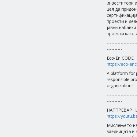
инвеститори и
цел да придон
сертификација
проекти и дел
јавни набавки
проекти како 
-------------------
----------
Eco-En CODE
https://eco-en
A platform for 
responsible pr
organizations
-------------------
----------
НАТПРЕВАР Н
https://youtu
Мислењето на 
заедницата и 