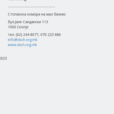
-------------------------------------
Стопанска комора на мал бизнис
бул.Јане Сандански 113
1000 Скопје
тел. (02) 244 8077, 070 223 686
info@sbch.org.mk
www.sbch.org.mk
2023