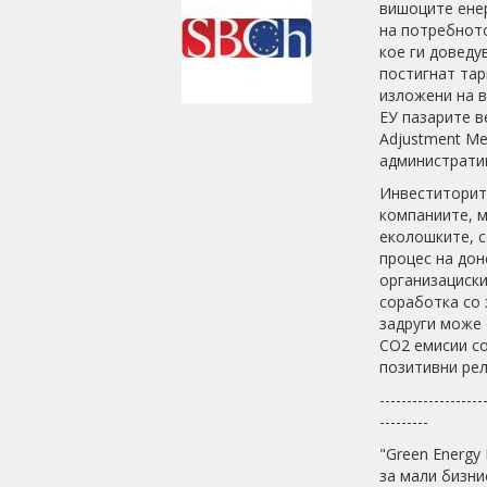
вишоците ене
на потребнот
кое ги доведу
постигнат тар
изложени на в
ЕУ пазарите в
Adjustment Me
административ
Инвеститорит
компаниите, м
еколошките, с
процес на дон
организациски
соработка со 
задруги може
CO2 емисии со
позитивни рел
-------------------
---------
"Green Energy
за мали бизни