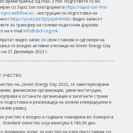
 во времетраење од max. 3 min. подгответе го во
иран со Squiz Sun платформата
https://squiz-sun-first-
roject.webflow.io/
- инструкции за подготовка на
инкот
https://youtu.be/BJQopW4HV6o
Видео записот
иите за трансфер на големи податочни фајлови
го на e-mail
info@sbch.org.mk
спратат видео запис со свои ставови и одговори на
ања се воедно активни учесници на Green Energy Day
 на 21 Декември 2023 г.
------------------------------------------------------------------------------
Е УЧЕСТВО
чество на „Green Energy Day 2023„ се заинтересирани
ании, финансиски организации, јавни институции,
оуправа и останати организации и засегнати страни
о подготовка и реализација на зелени комерцијални и
ржлив развој.
за учество е воедно и годишна чланарина во Комората
-Standard членство која изнесува 6.180,00 ден.
о формален допис за учество на еден претставник од