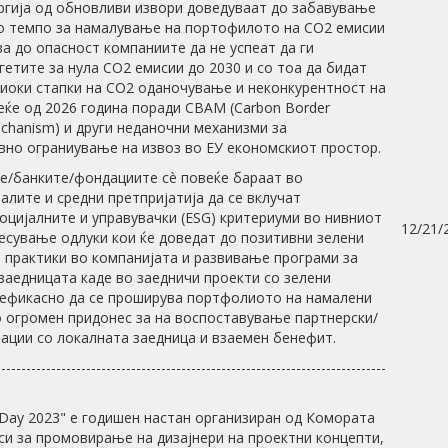
ргија од обновливи извори доведуваат до забавување
о темпо за намалување на портофилото на CO2 емисии
ва до опасност компаниите да не успеат да ги
гетите за нула CO2 емисии до 2030 и со тоа да бидат
иоки стапки на CO2 оданочување и неконкурентност на
еќе од 2026 година поради CBAM (Carbon Border
chanism) и други неданочни механизми за
но ограниување на извоз во ЕУ економскиот простор.
е/банките/фондациите сè повеќе бараат во
алите и средни претпријатија да се вклучат
оцијалните и управувачки (ESG) критериуми во нивниот
12/21/
есување одлуки кои ќе доведат до позитивни зелени
 практики во компанијата и развивање програми за
заедницата каде во заедничи проекти со зелени
 ефикасно да се проширува портфолиото на намалени
 огромен придонес за на воспоставување партнерски/
ации со локалната заедница и взаемен бенефит.
------------------------------------------------------------------------------
 Day 2023" е годишен настан организиран од Комората
си за промовирање на дизајнери на проектни концепти,