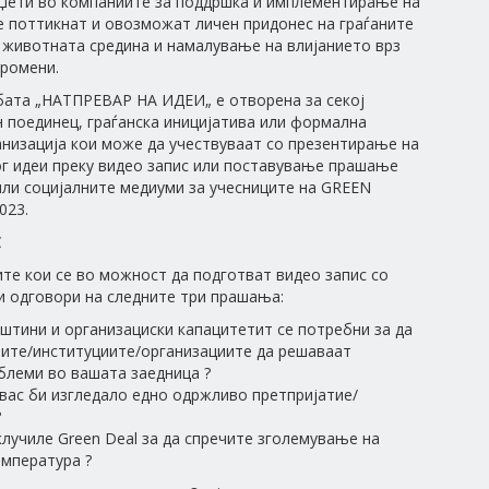
уџети во компаниите за поддршка и имплементирање на
е поттикнат и овозможат личен придонес на граѓаните
 животната средина и намалување на влијанието врз
промени.
бата „НАТПРЕВАР НА ИДЕИ„ е отворена за секој
 поединец, граѓанска иницијатива или формална
анизација кои може да учествуваат со презентирање на
г идеи преку видео запис или поставување прашање
или социјалните медиуми за учесниците на GREEN
023.
С
те кои се во можност да подготват видео запис со
и одговори на следните три прашања:
ештини и организациски капацитетит се потребни за да
ите/институциите/организациите да решаваат
блеми во вашата заедница ?
 вас би изгледало едно одржливо претпријатие/
?
склучиле Green Deal за да спречите зголемување на
мпература ?