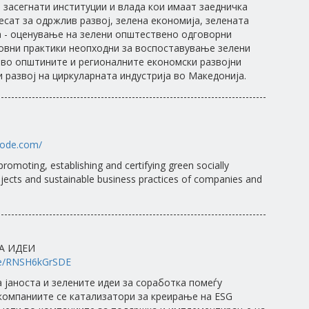
 засегнати институции и влада кои имаат заедничка
есат за одржлив развој, зелена економија, зелената
 - оценување на зелени општествено одговорни
овни практики неопходни за воспоставување зелени
 во општините и регионалните економски развојни
и развој на циркуларната индустрија во Македонија.
------------------------------------------------------------------------------
code.com/
promoting, establishing and certifying green socially
ojects and sustainable business practices of companies and
------------------------------------------------------------------------------
А ИДЕИ
.be/RNSH6kGrSDE
јаноста и зелените идеи за соработка помеѓу
компаниите се катализатори за креирање на ESG