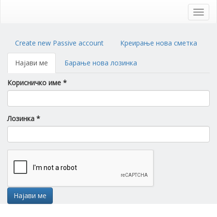
Skip
to
Toggl
main
navig
content
Primary
Create new Passive account
Креирање нова сметка
tabs
Најави ме
(active
Барање нова лозинка
tab)
Корисничко име
*
Лозинка
*
Најави ме