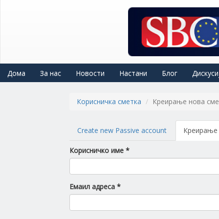
Skip
to
main
content
Дома
За нас
Новости
Настани
Блог
Дискуси
Корисничка сметка
Креирање нова сме
Primary
Create new Passive account
Креирање 
tabs
Корисничко име
*
Емаил адреса
*