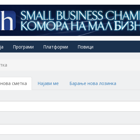
ја
Програми
Платформи
Повици
тка
нова сметка
(active
Најави ме
Барање нова лозинка
tab)