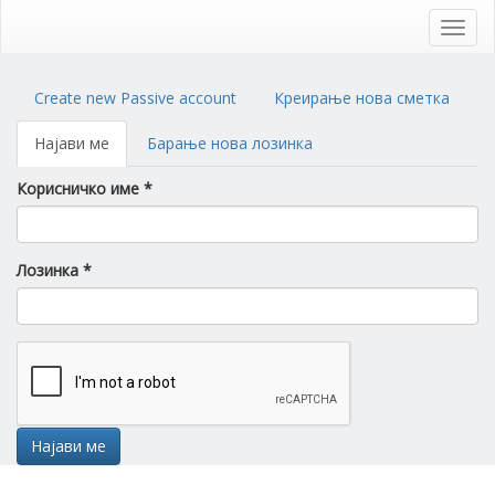
Skip
to
Toggl
main
navig
content
Primary
Create new Passive account
Креирање нова сметка
tabs
Најави ме
(active
Барање нова лозинка
tab)
Корисничко име
*
Лозинка
*
Најави ме