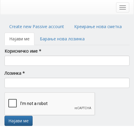
Skip
to
Toggl
main
navig
content
Primary
Create new Passive account
Креирање нова сметка
tabs
Најави ме
(active
Барање нова лозинка
tab)
Корисничко име
*
Лозинка
*
Најави ме