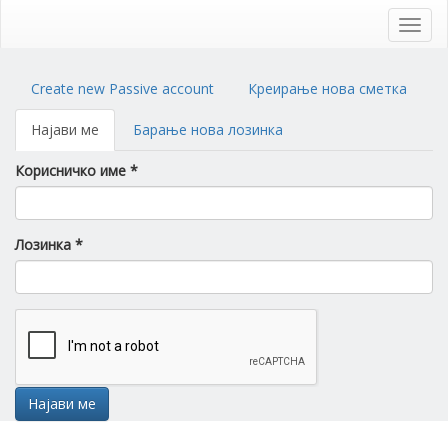
Skip
to
Toggl
main
navig
content
Primary
Create new Passive account
Креирање нова сметка
tabs
Најави ме
(active
Барање нова лозинка
tab)
Корисничко име
*
Лозинка
*
Најави ме