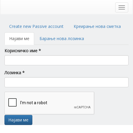
Skip
to
Toggl
main
navig
content
Primary
Create new Passive account
Креирање нова сметка
tabs
Најави ме
(active
Барање нова лозинка
tab)
Корисничко име
*
Лозинка
*
Најави ме