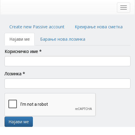
Skip
to
Toggl
main
navig
content
Primary
Create new Passive account
Креирање нова сметка
tabs
Најави ме
(active
Барање нова лозинка
tab)
Корисничко име
*
Лозинка
*
Најави ме