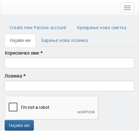
Skip
to
Toggl
main
navig
content
Primary
Create new Passive account
Креирање нова сметка
tabs
Најави ме
(active
Барање нова лозинка
tab)
Корисничко име
*
Лозинка
*
Најави ме