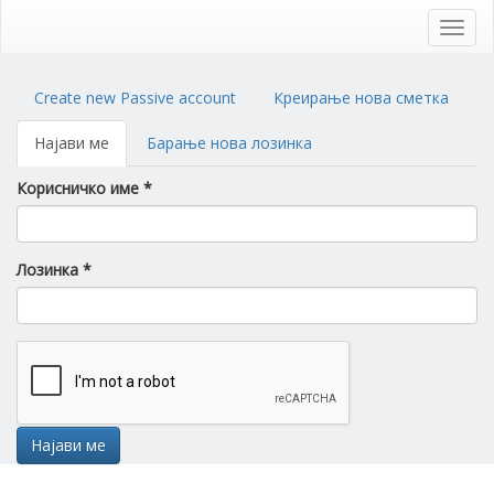
Skip
to
Toggl
main
navig
content
Primary
Create new Passive account
Креирање нова сметка
tabs
Најави ме
(active
Барање нова лозинка
tab)
Корисничко име
*
Лозинка
*
Најави ме