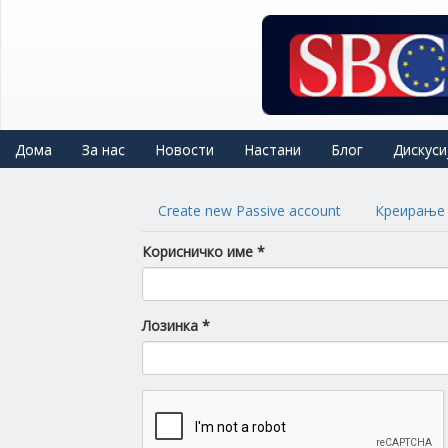
Skip
to
main
content
Дома
За нас
Новости
Настани
Блог
Дискуси
Primary
Create new Passive account
Креирање 
tabs
Корисничко име
*
Лозинка
*