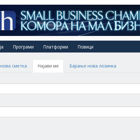
ја
Програми
Платформи
Повици
нова сметка
Најави ме
(active
Барање нова лозинка
tab)