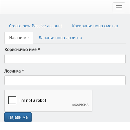
Skip
to
Toggl
main
navig
content
Primary
Create new Passive account
Креирање нова сметка
tabs
Најави ме
(active
Барање нова лозинка
tab)
Корисничко име
*
Лозинка
*
Најави ме