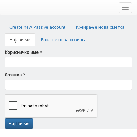
Skip
to
Toggl
main
navig
content
Primary
Create new Passive account
Креирање нова сметка
tabs
Најави ме
(active
Барање нова лозинка
tab)
Корисничко име
*
Лозинка
*
Најави ме