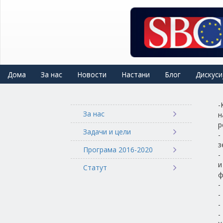
Skip
to
main
content
Дома
За нас
Новости
Настани
Блог
Дискуси
-
За нас
н
р
Задачи и цели
-
з
Програма 2016-2020
-
и
Статут
ф
-
-
-
-