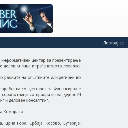
Логирај се
ен информативен центар за презентирање
те деловни лица и граѓанството локално,
во рамките на општините или региони во
 соработка со Центарот за Финансирање
 соработници со приоритетна дејностЧ
г и деловен консалтинг.
на Комората
 Црна Гора, Србија, Косово, Бугарија,