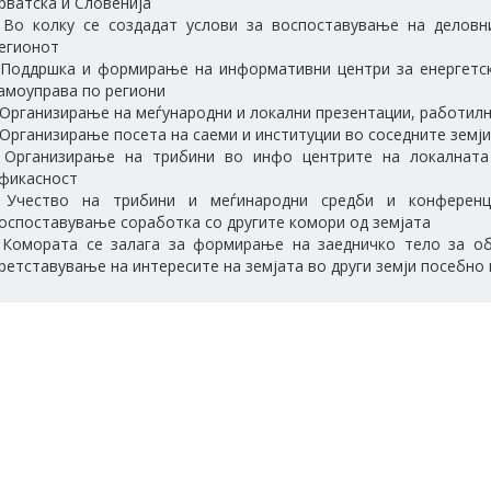
рватска и Словенија
 Во колку се создадат услови за воспоставување на деловни
егионот
 Поддршка и формирање на информативни центри за енергетск
амоуправа по региони
 Организирање на меѓународни и локални презентации, работил
 Организирање посета на саеми и институции во соседните земји
 Организирање на трибини во инфо центрите на локалната
фикасност
 Учество на трибини и меѓинародни средби и конференц
оспоставување соработка со другите комори од земјата
 Комората се залага за формирање на заедничко тело за о
ретставување на интересите на земјата во други земји посебно 