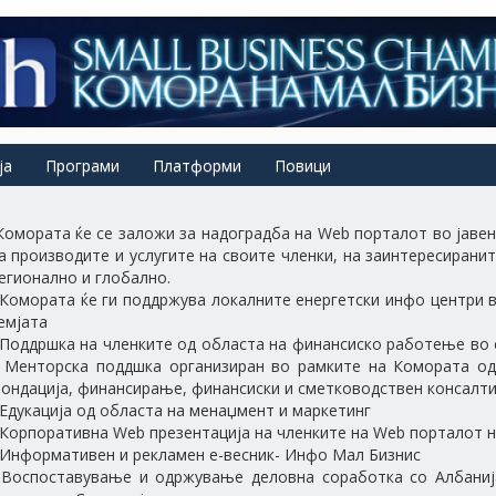
ја
Програми
Платформи
Повици
Комората ќе се заложи за надоградба на Web порталот во јав
а производите и услугите на своите членки, на заинтересирани
егионално и глобално.
 Комората ќе ги поддржува локалните енергетски инфо центри 
емјата
 Поддршка на членките од областа на финансиско работење во
 Менторска поддшка организиран во рамките на Комората од
ондација, финансирање, финансиски и сметководствен консалтин
 Едукација од областа на менаџмент и маркетинг
 Корпоративна Web презентација на членките на Web порталот 
 Информативен и рекламен е-весник- Инфо Мал Бизнис
 Воспоставување и одржување деловна соработка со Албанија,