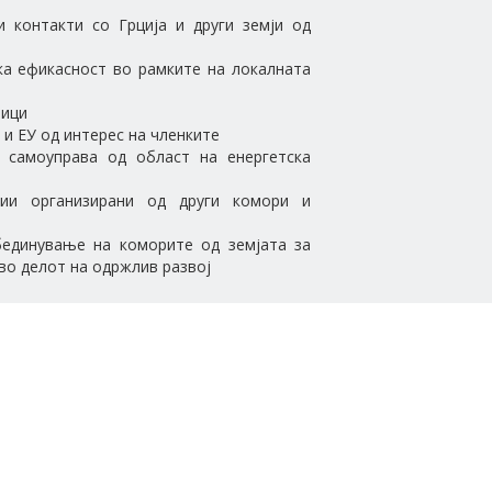
 контакти со Грција и други земји од
а ефикасност во рамките на локалната
ници
 и ЕУ од интерес на членките
 самоуправа од област на енергетска
ии организирани од други комори и
бединување на коморите од земјата за
во делот на одржлив развој