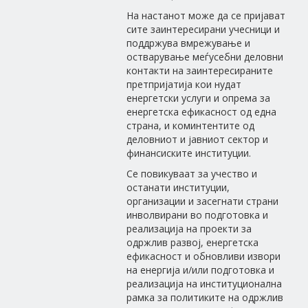
На настанот може да се пријават
сите заинтересирани учесници и
поддржува вмрежување и
остварување меѓусебни деловни
контакти на заинтересираните
претпријатија кои нудат
енергетски услуги и опрема за
енергетска ефикасност од една
страна, и коминтентите од
деловниот и јавниот сектор и
финансиските институции.
Се повикуваат за учество и
останати институции,
организации и засегнати страни
инволвирани во подготовка и
реализација на проекти за
одржлив развој, енергетска
ефикасност и обновливи извори
на енергија и/или подготовка и
реализација на институционална
рамка за политиките на одржлив