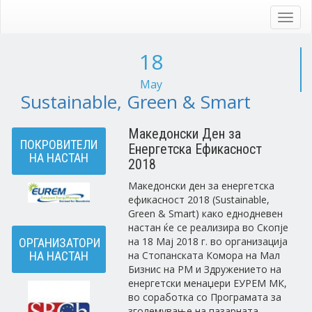
Skip
to
Toggl
main
navig
content
18
May
Sustainable, Green & Smart
Македонски Ден за
ПОКРОВИТЕЛИ
Енергетска Ефикасност
НА НАСТАН
2018
Македонски ден за енергетска
ефикасност 2018 (Sustainable,
Green & Smart) како еднодневен
настан ќе се реализира во Скопје
на 18 Maj 2018 г. во организација
ОРГАНИЗАТОРИ
на Стопанската Комора на Мал
НА НАСТАН
Бизнис на РМ и Здружението на
енергетски менаџери ЕУРЕМ МК,
во соработка со Програмата за
зголемување на пазарната