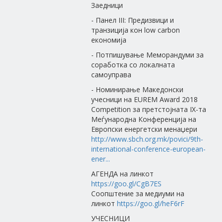
Заедници
- Панел III: Предизвици и
транзиција кон low carbon
економија
- Потпишување Меморандуми за
соработка со локалната
самоуправа
- Номинирање Македонски
учесници на EUREM Award 2018
Competition за претстојната IX-та
Меѓународна Конференција на
Европски енергетски менаџери
http://www.sbch.org.mk/povici/9th-
international-conference-european-
ener...
АГЕНДА на линкот
https://goo.gl/CgB7ES
Соопштение за медиуми на
линкот
https://goo.gl/heF6rF
УЧЕСНИЦИ