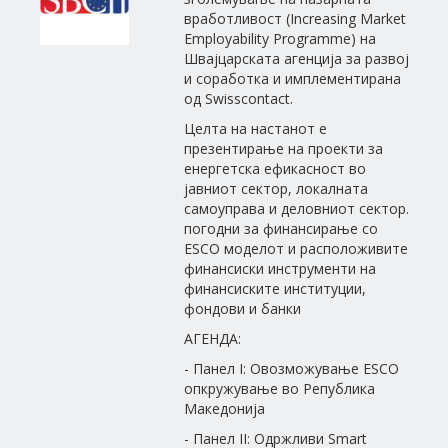
вработливост (Increasing Market
Employability Programme) на
Швајцарската агенција за развој
и соработка и имплементирана
од Swisscontact.
Целта на настанот е
презентирање на проекти за
енергетска ефикасност во
јавниот сектор, локалната
самоуправа и деловниот сектор.
погодни за финансирање со
ESCO моделот и расположивите
финансиски инструменти на
финансиските институции,
фондови и банки
АГЕНДА:
- Панел I: Овозможување ESCO
опкружување во Република
Македонија
- Панел II: Одржливи Smart