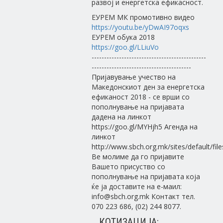
развој и енергетска ефикасност.
ЕУРЕМ МК промотивно видео
https://youtu.be/yDwAI97oqxs
ЕУРЕМ обука 2018
https://goo.gl/LLiuVo
----------------------------------------------
----------------------------------------
Пријавување учество на
Македонскиот ден за енергетска
ефиканост 2018 - се врши со
пополнување на пријавата
дадена на линкот
https://goo.gl/MYHjh5 Агенда на
линкот
http://www.sbch.org.mk/sites/defaul
Ве молиме да го пријавите
Вашето присуство со
пополнување на пријавата која
ќе ја доставите на е-маил:
info@sbch.org.mk Контакт тел.
070 223 686, (02) 244 8077.
КОТИЗАЦИЈА: