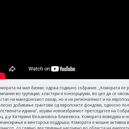
омората на мал бизнис одржа годишно собрание. „Комората ќе 
мпании во групации, кластери и конзорциуми, во цел да се ово
стап на македонскиот пазар, но и на регионалниот и на европск
олесно добивање грантови од европските фондови, односно по
пствената иднина“, изјави новоизбраниот претседател на Собр
оц. д-р Катерина Вељановска-Блажевска. Комората воведува и н
инансирање и менторска поддршка. Комората е мошне активна 
знисот, со главно дејствување насочено во областа на енергет