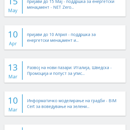
15
пријави до 15 Мај - поддршка за енергетски
менаџмент - NET Zero...
May
10
пријави до 10 Април - поддршка за
енергетски менаџмент и...
Apr
13
Развој на нови пазари: Италија, Шведска -
Промоција и попуст за упис...
Mar
10
Информатичко моделирање на градби - BIM
Cert за воведување на зелени...
Mar