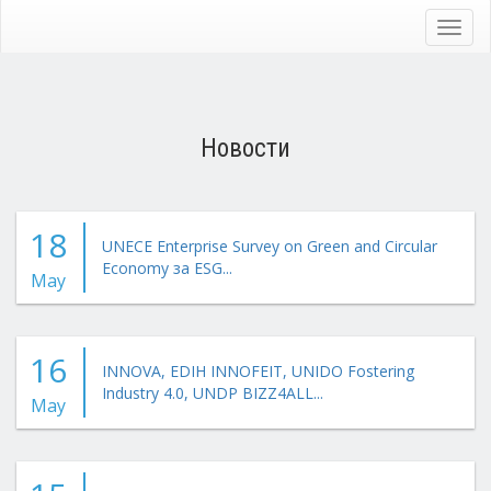
Skip
to
Toggl
main
navig
content
Новости
18
UNECE Enterprise Survey on Green and Circular
Economy за ESG...
May
16
INNOVA, EDIH INNOFEIT, UNIDO Fostering
Industry 4.0, UNDP BIZZ4ALL...
May