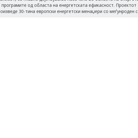
а програмите од областа на енергетската ефикасност. Проекто
оизведе 30-тина европски енергетски менаџери со меѓунроден 