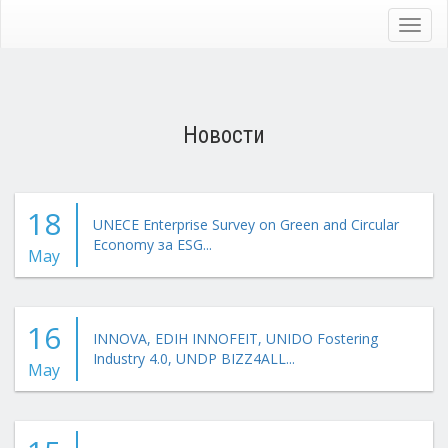
Skip
to
Toggl
main
navig
content
Новости
18
UNECE Enterprise Survey on Green and Circular
Economy за ESG...
May
16
INNOVA, EDIH INNOFEIT, UNIDO Fostering
Industry 4.0, UNDP BIZZ4ALL...
May