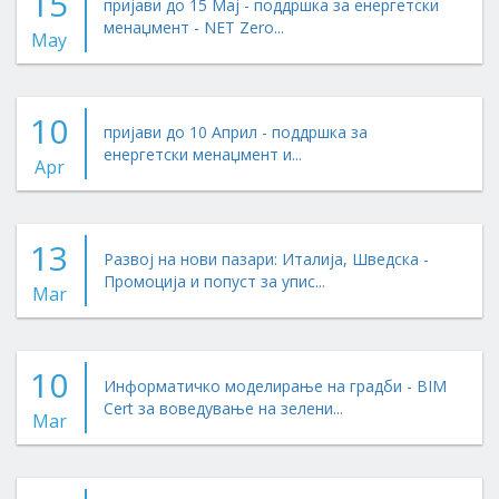
15
пријави до 15 Мај - поддршка за енергетски
менаџмент - NET Zero...
May
10
пријави до 10 Април - поддршка за
енергетски менаџмент и...
Apr
13
Развој на нови пазари: Италија, Шведска -
Промоција и попуст за упис...
Mar
10
Информатичко моделирање на градби - BIM
Cert за воведување на зелени...
Mar