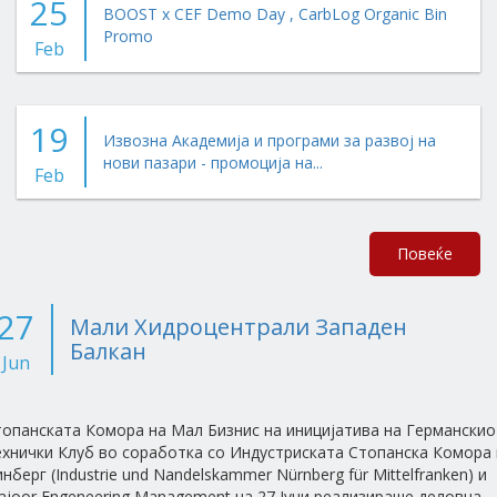
25
BOOST x CEF Demo Day , CarbLog Organic Bin
Promo
Feb
19
Извозна Академија и програми за развој на
нови пазари - промоција на...
Feb
Повеќе
27
Мали Хидроцентрали Западен
Балкан
Jun
топанската Комора на Мал Бизнис на иницијатива на Германскио
ехнички Клуб во соработка со Индустриската Стопанска Комора 
нберг (Industrie und Nandelskammer Nürnberg für Mittelfranken) и
joor Engeneering Management на 27 Јуни реализираше деловна