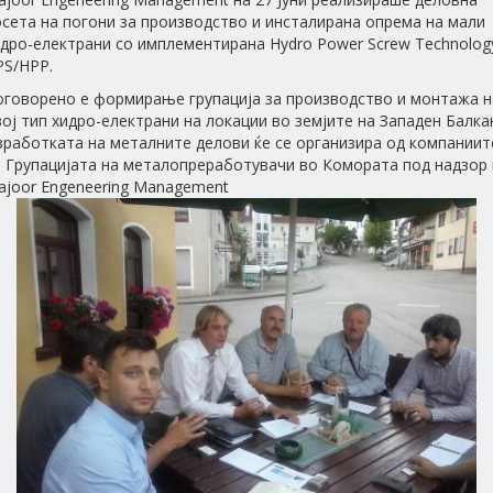
сета на погони за производство и инсталирана опрема на мали
идро-електрани со имплементирана Hydro Power Screw Technolog
PS/HPP.
оговорено е формирање групација за производство и монтажа н
ој тип хидро-електрани на локации во земјите на Западен Балка
зработката на металните делови ќе се организира од компаниит
а Групацијата на металопреработувачи во Комората под надзор 
ajoor Engeneering Management