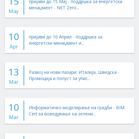
15
пријави до 15 Мај - поддршка за енергетски
менаџмент - NET Zero...
May
10
пријави до 10 Април - поддршка за
енергетски менаџмент и...
Apr
13
Развој на нови пазари: Италија, Шведска -
Промоција и попуст за упис...
Mar
10
Информатичко моделирање на градби - BIM
Cert за воведување на зелени...
Mar