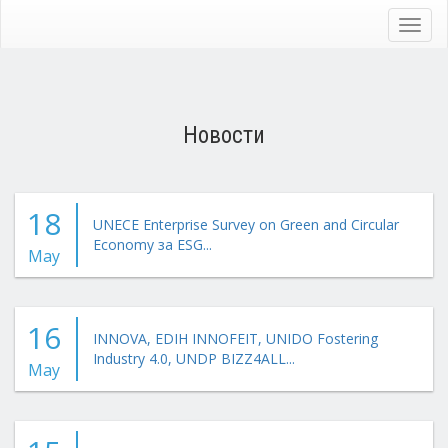
Skip
to
Toggl
main
navig
content
Новости
18
UNECE Enterprise Survey on Green and Circular
Economy за ESG...
May
16
INNOVA, EDIH INNOFEIT, UNIDO Fostering
Industry 4.0, UNDP BIZZ4ALL...
May