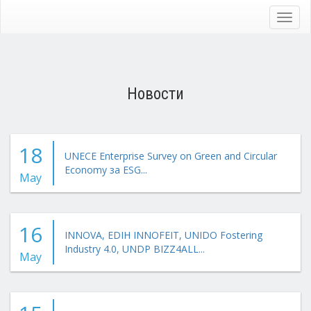
Skip
to
Toggl
main
navig
content
Новости
18
UNECE Enterprise Survey on Green and Circular
Economy за ESG...
May
16
INNOVA, EDIH INNOFEIT, UNIDO Fostering
Industry 4.0, UNDP BIZZ4ALL...
May