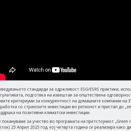
оведувањето стандарди за одржливост ESG/ESRS практики, исп
гулативата, подготвка на извештаи за општествена одговорнос
овите критериуми за конкурентност на домашните компании на Е
работка со странските инвестиции во регионот и пристап до „зе
оддршка на позитивни климатски инвестиции.
 покануваме за учество во програмата на претстојниот „Green 
еток) 25 Април 2025 год. кој четврта година се реализира како д