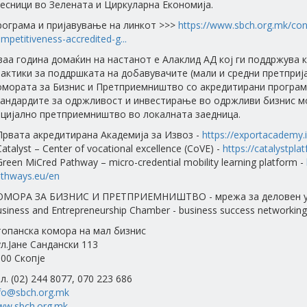
есници во Зелената и Циркуларна Економија.
рограма и пријавување на линкот >>>
https://www.sbch.org.mk/con
mpetitiveness-accredited-g...
аа година домаќин на настанот е Алаклид АД кој ги поддржува
актики за поддршката на добавувачите (мали и средни претпријат
омората за Бизнис и Претприемништво со акредитирани програми
тандардите за одржливост и инвестирање во одржливи бизнис м
оцијално претприемништво во локалната заедница.
Првата акредитирана Академија за Извоз -
https://exportacademy.
Catalyst – Center of vocational excellence (CoVE) -
https://catalystpla
Green MiCred Pathway – micro-credential mobility learning platform -
thways.eu/en
ОМОРА ЗА БИЗНИС И ПРЕТПРИЕМНИШТВО - мрежа за деловен у
siness and Entrepreneurship Chamber - business success networking
топанска комора на мал бизнис
л.Јане Сандански 113
00 Скопје
л. (02) 244 8077, 070 223 686
fo@sbch.org.mk
ww.sbch.org.mk