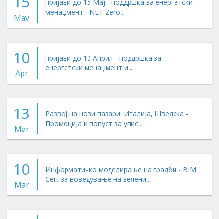
15
пријави до 15 Мај - поддршка за енергетски
менаџмент - NET Zero...
May
10
пријави до 10 Април - поддршка за
енергетски менаџмент и...
Apr
13
Развој на нови пазари: Италија, Шведска -
Промоција и попуст за упис...
Mar
10
Информатичко моделирање на градби - BIM
Cert за воведување на зелени...
Mar