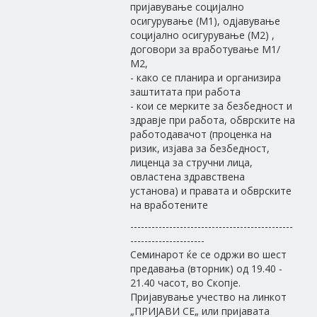
пријавување социјално
осигурување (М1), одјавување
социјално осигурување (М2) ,
договори за вработување М1/
М2,
- како се планира и организира
заштитата при работа
- кои се мерките за безбедност и
здравје при работа, обврските на
работодавачот (проценка на
ризик, изјава за безбедност,
лиценца за стручни лица,
овластена здравствена
установа) и правата и обврските
на вработените
----------------------------------------------
---------------------
Семинарот ќе се одржи во шест
предавања (вторник) од 19.40 -
21.40 часот, во Скопје.
Пријавување учество на линкот
„ПРИЈАВИ СЕ„ или пријавата