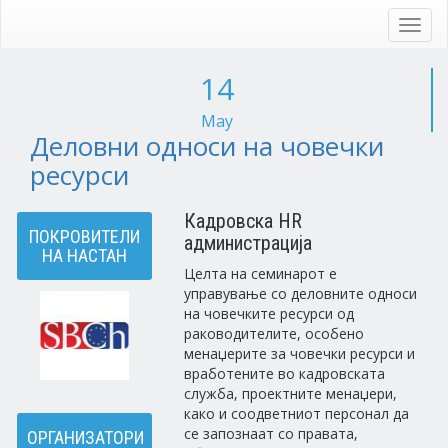
Skip
to
Toggl
main
navig
content
14
May
Деловни односи на човечки
ресурси
Кадровска HR
ПОКРОВИТЕЛИ
администрација
НА НАСТАН
Целта на семинарот е
управување со деловните односи
на човечките ресурси од
раководителите, особено
менаџерите за човечки ресурси и
вработените во кадровската
служба, проектните менаџери,
како и соодветниот персонал да
се запознаат со правата,
ОРГАНИЗАТОРИ