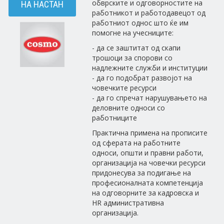
обврските и одговорностите на
НА НАСТАН
работникот и работодавецот од
работниот однос што ќе им
помогне на учесниците:
- да се заштитат од скапи
трошоци за спорови со
надлежните служби и институции
- да го подобрат развојот на
човечките ресурси
- да го спречат нарушувањето на
деловните односи со
работниците
Практична примена на прописите
од сферата на работните
односи, општи и правни работи,
организација на човечки ресурси
придонесува за подигање на
професионалната компетенција
на одговорните за кадровска и
HR административна
организација.