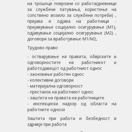
на трошоци поврзани со работа(дневници
за службени патувања, користење на
сопствено возило за службени потреби) ,
пријава и одјава на работници -
пријавување социјално осигурување (М1),
одјавување социјално осигурување (М2) ,
договори за вработување М1/М2,
Трудово право
- остварување на правата, обврските и
одговорностите на работникот и
работодавецот од работниот однос
- засновање работен однос
- колективни договори
- материјална одговорност
- престанок на работниот однос
- заштита на правата на работниците
- инспекциски надзор од областа на
работните односи
Заштита при работа и безбедност и
здравје при работа