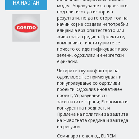
НА НАСТАН
модел. Управување со проекти е
под притисок да испорача
резултати, но да го стори тоа на
начин кој не создава непотребни
влијанија врз општеството или
животната средина. Проектите,
компаниите, институциите се
почесто се идентификуваат како
зелени, одржливи и енергетски
ефикасни.
Четирите клучни фактори на
одржливост се применуваат и
при управување со одржливи
проекти: Одржлив иновативен
проект; Управување со
засегнатите страни; Економска и
конкурентна предност, и
Примена на политики за заштита
на животната средина и заштеда
на ресурси.
Семинарот е дел од EUREM