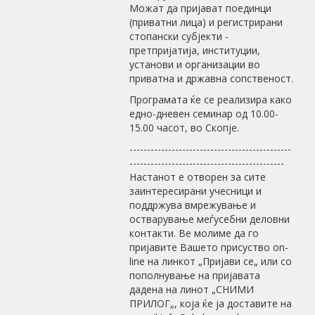
Можат да пријават поединци
(приватни лица) и регистрирани
стопански субјекти -
претпријатија, институции,
установи и организации во
приватна и државна сопственост.
Програмата ќе се реализира како
едно-дневен семинар од 10.00-
15.00 часот, во Скопје.
----------------------------------------------
--------------------------------------------
Настанот е отворен за сите
заинтересирани учесници и
поддржува вмрежување и
остварување меѓусебни деловни
контакти. Ве молиме да го
пријавите Вашето присуство on-
line на линкот „Пријави се„ или со
пополнување на пријавата
дадена на линот „СНИМИ
ПРИЛОГ„, која ќе ја доставите на