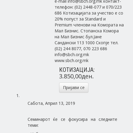
e-mail info@sbch.org.mk контакт-
телефон: (02) 2448-077 и 070/223
686 Котизацијата за учество е со
20% попуст за Standard и
Premium членови на Комората на
Мал Бизнис. Стопанска Комора
на Мал Бизнис бул.Јане
Сандански 113 1000 Скопје тел.
(02) 244 8077, 070 223 686
info@sbch.org.mk
www.sbch.org.mk
КОТИЗАЦИЈА:
3.850,00ден.
Пријави се
Сабота, Април 13, 2019
Семинарот ќе се фокусира на следните
теми: