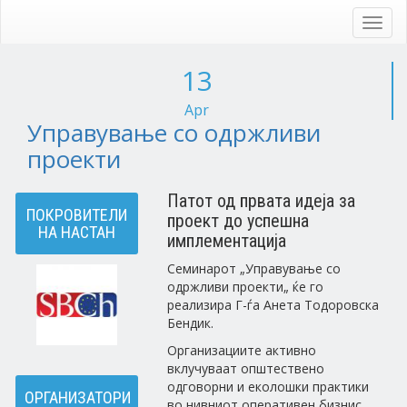
Skip
to
Toggl
main
navig
content
13
Apr
Управување со одржливи
проекти
Патот од првата идеја за
ПОКРОВИТЕЛИ
проект до успешна
НА НАСТАН
имплементација
Семинарот „Управување со
одржливи проекти„ ќе го
реализира Г-ѓа Анета Тодоровска
Бендик.
Организациите активно
вклучуваат општествено
одговорни и еколошки практики
ОРГАНИЗАТОРИ
во нивниот оперативен бизнис