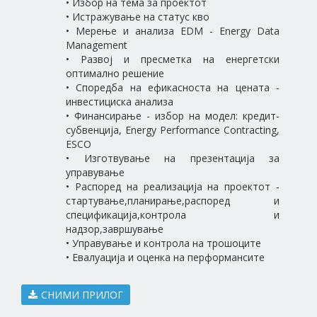
• Избор на тема за проектот
• Истражување на статус кво
• Мерење и анализа EDM - Energy Data
Management
• Развој и пресметка на енергетски
оптимално решение
• Споредба на ефикасноста на цената -
инвестициска анализа
• Финансирање - избор на модел: кредит-
субвенција, Energy Performance Contracting,
ESCO
• Изготвување на презентација за
управување
• Распоред на реализација на проектот -
стартување,планирање,распоред и
спецификација,контрола и
надзор,завршување
• Управување и контрола на трошоците
• Евалуација и оценка на перформансите
СНИМИ ПРИЛОГ