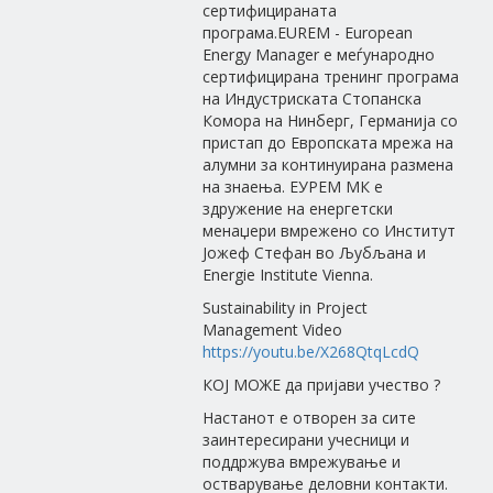
сертифицираната
програма.EUREM - European
Energy Manager е меѓународно
сертифицирана тренинг програма
на Индустриската Стопанска
Комора на Нинберг, Германија со
пристап до Европската мрежа на
алумни за континуирана размена
на знаења. ЕУРЕМ МК е
здружение на енергетски
менаџери вмрежено со Институт
Јожеф Стефан во Љубљана и
Energie Institute Vienna.
Sustainability in Project
Management Video
https://youtu.be/X268QtqLcdQ
КОЈ МОЖЕ да пријави учество ?
Настанот е отворен за сите
заинтересирани учесници и
поддржува вмрежување и
остварување деловни контакти.