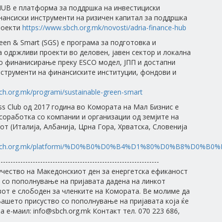
 HUB e платформа за поддршка на инвестициски
ансиски инструменти на ризичен капитал за поддршка
роекти
https://www.sbch.org.mk/novosti/adria-finance-hub
reen & Smart (SGS) е програма за подготовка и
а одржливи проекти во деловен, јавен сектор и локална
о финанисирање преку ESCO модел, ЈПП и достапни
струменти на финансиските институции, фондови и
ch.org.mk/programi/sustainable-green-smart
ess Club од 2017 година во Комората на Мал Бизнис е
соработка со компании и организации од земјите на
нот (Италија, Албанија, Црна Гора, Хрватска, Словенија
.sbch.org.mk/platformi/%D0%B0%D0%B4%D1%80%D0%B8%D0%B0%
-----------------------------------------------------------------
чество на Македонскиот ден за енергетска ефиканост
и со пополнување на пријавата дадена на линкот
от е слободен за членките на Комората. Ве молиме да
Вашето присуство со пополнување на пријавата која ќе
а е-маил: info@sbch.org.mk Контакт тел. 070 223 686,