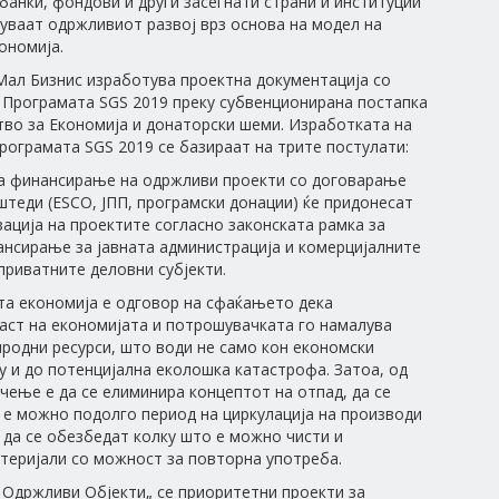
банки, фондови и други засегнати страни и институции
уваат одржливиот развој врз основа на модел на
ономија.
ал Бизнис изработува проектна документација со
 Програмата SGS 2019 преку субвенционирана постапка
во за Економија и донаторски шеми. Изработката на
рограмата SGS 2019 се базираат на трите постулати:
за финансирање на одржливи проекти со договарање
штеди (ESCO, ЈПП, програмски донации) ќе придонесат
зација на проектите согласно законската рамка за
нсирање за јавната администрација и комерцијалните
приватните деловни субјекти.
та економија е одговор на сфаќањето дека
аст на економијата и потрошувачката го намалува
родни ресурси, што води не само кон економски
у и до потенцијална еколошка катастрофа. Затоа, од
чење е да се елиминира концептот на отпад, да се
е можно подолго период на циркулација на производи
 да се обезбедат колку што е можно чисти и
теријали со можност за повторна употреба.
и Одржливи Објекти„ се приоритетни проекти за