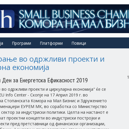
ја
Програми
Платформи
Повици
рање во одржливи проекти и
на економија
 Ден за Енергетска Ефикасност 2019
во одржливи проекти и циркуларна економија" ќе се
U Info Center - Скопје на 17 Април 2019 г. во
на Стопанската Комора на Мал Бизнис и Здружението
и менаџери ЕУРЕМ МК, во соработка со Министерство
- сектор за индустриски политики. Целта на настанот е
ват проектни концепти во индустриски постројки и
екти пред претставници од финансиски организации,