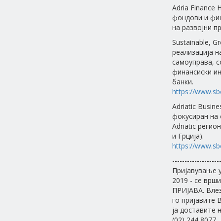
Adria Finance
фондови и фин
на развојни п
Sustainable, G
реализација н
самоуправа, с
финансиски ин
банки.
https://www.sb
Adriatic Busin
фокусиран на 
Adriatic регио
и Грција).
https://www
-------------------
Пријавување у
2019 - се врш
ПРИЈАВА. Влез
го пријавите 
ја доставите н
(02) 244 8077.