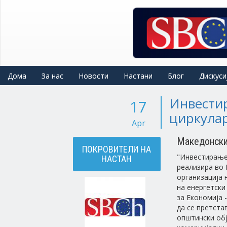
Skip
to
main
content
Дома
За нас
Новости
Настани
Блог
Дискуси
Инвести
17
циркулар
Apr
Македонски
ПОКРОВИТЕЛИ НА
"Инвестирање 
НАСТАН
реализира во E
организација 
на енергетск
за Економија 
да се претста
општински обј