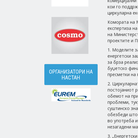
комерцијални 
кои го поддрж
циркуларна ек
Комората на М
експертиза на
на Министерст
проектите и П
1. Моделите 
енергетски за
за брза реали
буџетско фина
ОРГАНИЗАТОРИ НА
пресметки на 
НАСТАН
2. Циркуларна
постојаниот р
обемот на при
проблеми, тук
суштинско зна
обезбеди што 
во употреба и
незагадени ма
3. „Енергетск