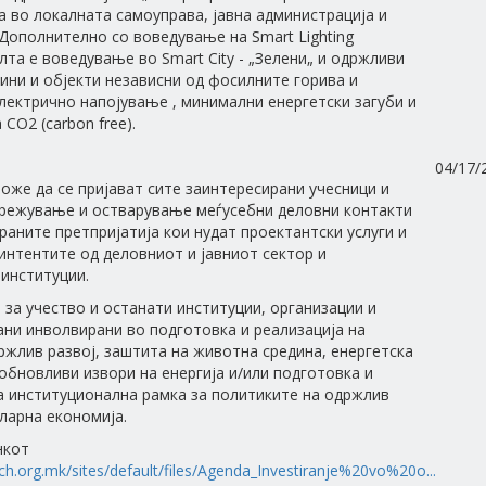
а во локалната самоуправа, јавна администрација и
 Дополнително со воведување на Smart Lighting
та е воведување во Smart City - „Зелени„ и одржливи
ини и објекти независни од фосилните горива и
ектрично напојување , минимални енергетски загуби и
 CO2 (carbon free).
04/17/
оже да се пријават сите заинтересирани учесници и
режување и остварување меѓусебни деловни контакти
раните претпријатија кои нудат проектантски услуги и
интентите од деловниот и јавниот сектор и
институции.
 за учество и останати институции, организации и
ани инволвирани во подготовка и реализација на
ржлив развој, заштита на животна средина, енергетска
обновливи извори на енергија и/или подготовка и
а институционална рамка за политиките на одржлив
уларна економија.
нкот
ch.org.mk/sites/default/files/Agenda_Investiranje%20vo%20o...