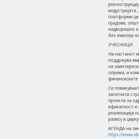
реконструкциј
индустријата.
платформи цел
градови, општ
надворешно ел
без емисија на
УЧЕСНИЦИ
На настанот м
поддржува вм
на заинтереси
опрема, и ком
финансиските 
Се повикуваат
засегнати стр
проекти за од
ефикасност и 
реализација н
развој и цирк
АГЕНДА на ли
https://www.sb