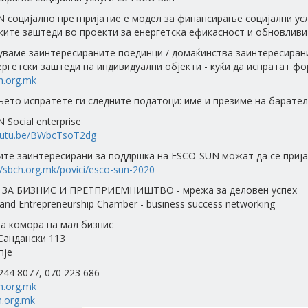
 социјално претпријатие е модел за финансирање социјални усл
ките заштеди во проекти за енергетска ефикасност и обновливи 
уваме заинтересираните поединци / домаќинства заинтересира
ергетски заштеди на индивидуални објекти - куќи да испратат ф
h.org.mk
ето испратете ги следните податоци: име и презиме на баратело
Social enterprise
youtu.be/BWbcTsoT2dg
те заинтересирани за поддршка на ESCO-SUN можат да се прија
//sbch.org.mk/povici/esco-sun-2020
ЗА БИЗНИС И ПРЕТПРИЕМНИШТВО - мрежа за деловен успех
and Entrepreneurship Chamber - business success networking
а комора на мал бизнис
 Сандански 113
пје
 244 8077, 070 223 686
h.org.mk
.org.mk