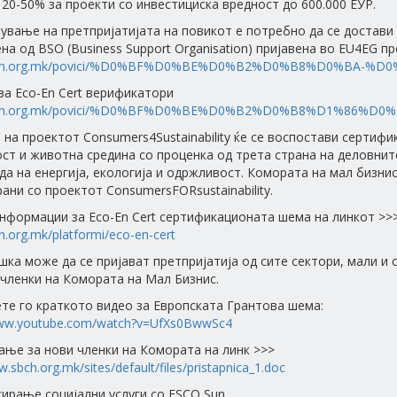
 20-50% за проекти со инвестициска вредност до 600.000 ЕУР.
вување на претпријатијата на повикот е потребно да се достави
на од BSO (Business Support Organisation) пријавена во EU4EG пр
sbch.org.mk/povici/%D0%BF%D0%BE%D0%B2%D0%B8%D0%BA-%D0
 за Eco-En Cert верификатори
sbch.org.mk/povici/%D0%BF%D0%BE%D0%B2%D0%B8%D1%86%D0%
 на проектот Consumers4Sustainability ќе се воспостави сертифи
ст и животна средина со проценка од трета страна на деловнит
да на енергија, екологија и одржливост. Комората на мал бизнис
ани со проектот ConsumersFORsustainability.
нформации за Eco-En Cert сертификационата шема на линкот >>
ch.org.mk/platformi/eco-en-cert
шка може да се пријават претпријатија од сите сектори, мали и с
членки на Комората на Мал Бизнис.
те го краткото видео за Европската Грантова шема:
www.youtube.com/watch?v=UfXs0BwwSc4
ање за нови членки на Комората на линк >>>
w.sbch.org.mk/sites/default/files/pristapnica_1.doc
сирање социјални услуги со ESCO Sun