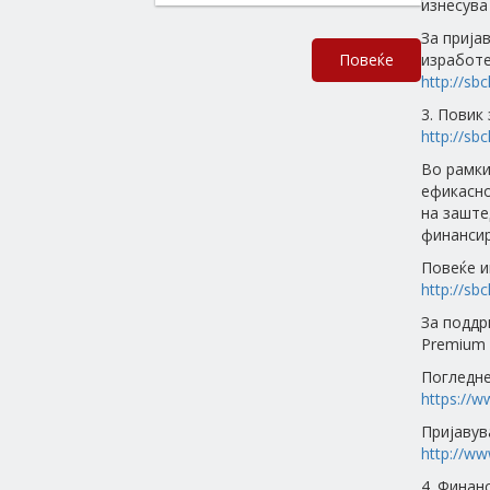
изнесува
За прија
Повеќе
изработе
http://
3. Повик
http://
Во рамки
ефикасно
на заште
финансир
Повеќе и
http://sb
За поддр
Premium 
Погледне
https://
Пријавув
http://ww
4. Финан