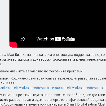
 на Мал Бизнис на членките им овозможува поддршка за подгот
 од инвестициски и донаторски фондови за „зелени„ инвестиции
е.
уваме членките за учество во тековните програми:
повик- Кoфинансирани грантови за технолошки развој за забрзан 
 линк >>>
/fitr.mk/%d0%b7%d0%b0%d0%b1%d1%80%d0%b7%d0%b0%d0%bd-%d
вување на претпријатијата на повикот е потребно да се достави 
иски/ развоен план и аудит за енергетска ефикасност/проценка 
 Асоцијација на енергетски менаџери и Smart Digitalization Clus