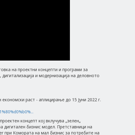
овка на проектни концепти и програми за
, дигитализација и модернизација на деловното
економски раст - аплицирање до 15 Јуни 2022 г.
1%80%d0%b0%...
проектен концепт кој вклучува „зелен„
за дигитален бизнис модел. Претставници на
ter при Комората на мал бизнис за потребите на