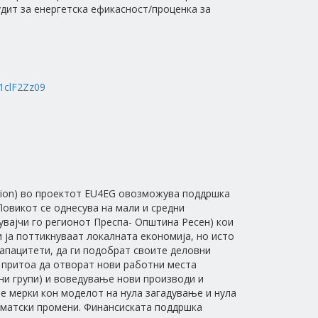
дит за енергетска ефикасност/проценка за
1clF2Zz09
ation) во проектот EU4EG овозможува поддршка
 Повикот се однесува на мали и средни
увајчи го регионот Преспа- Општина Ресен) кои
 ја поттикнуваат локалната економија, но исто
апацитети, да ги подобрат своите деловни
 притоа да отворат нови работни места
ни групи) и воведување нови производи и
ње мерки кон моделот на нула загадување и нула
лиматски промени. Финансиската поддршка