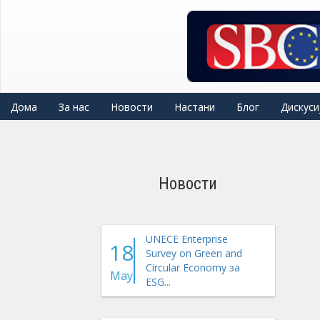
Skip
to
main
content
Дома
За нас
Новости
Настани
Блог
Дискуси
Новости
UNECE Enterprise
18
Survey on Green and
Circular Economy за
May
ESG...