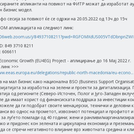
сираните апликанти на повикот на ФИТР можат да изработат ау
н бизнис модел.
нфо сесија за повикот ќе се одржи на 20.05.2022 од 13ч до 15ч
OM апликацијата на следниот линк:
us06web.zoom.us/j/84937108211?pwd=RGFOMXdUS005VTdDbnpnZWI
D: 849 3710 8211
: 606611
 Economic Growth (EU4EG) Project - аплицирање до 16 Мај 2022 г.
 линк >>>
ww.eeas.europa.eu/delegations/republic-north-macedonia/eu-econo...
 на мал бизнис како национална BSO (Business Support Organis
ријатијата за изработка на зелени и проекти за дигитализација.
атија од регионите (Северо-Источен, Полог и Југо-Западен вклуч
е да имаат корист од финансиската поддршка за инвестиции кои
можеле да ги подобрат своите менаџерски, технички и деловни к
нси во однос на прометот, извозниот потенцијал и профитот и
 за луѓето помлади од 40 години; жени и ранливи/маргинализира
како и придонес кон зелената и циркуларна економија и презема
 да се спречи негативното влијание врз животната средина и к