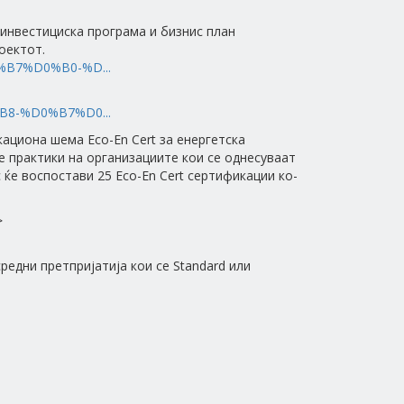
 инвестициска програма и бизнис план
оектот.
%B7%D0%B0-%D...
B8-%D0%B7%D0...
кациона шема Eco-En Cert за енергетска
е практики на организациите кои се однесуваат
 ќе воспостави 25 Eco-En Cert сертификации ко-
>
редни претпријатија кои се Standard или