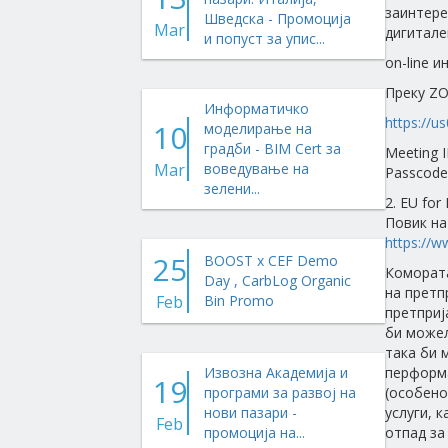
заинтере
Шведска - Промоција
Mar
дигитале
и попуст за упис...
on-line и
Преку ZO
Информатичко
https://
10
моделирање на
градби - BIM Cert за
Meeting I
Mar
воведување на
Passcode
зелени...
2. EU for
Повик на
https://w
25
BOOST x CEF Demo
Комората
Day , CarbLog Organic
на претп
Feb
Bin Promo
претприј
би можел
така би 
Извозна Академија и
перформа
19
програми за развој на
(особено
нови пазари -
услуги, 
Feb
промоција на...
отпад за