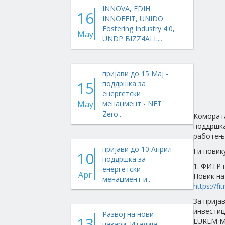
INNOVA, EDIH
16
INNOFEIT, UNIDO
Fostering Industry 4.0,
May
UNDP BIZZ4ALL...
пријави до 15 Мај -
15
поддршка за
енергетски
May
менаџмент - NET
Zero...
Комората
поддршка
работењ
пријави до 10 Април -
Ги повик
10
поддршка за
1. ФИТР 
енергетски
Apr
Повик на
менаџмент и...
https:/
За прија
инвестиц
Развој на нови
13
EUREM MK
пазари: Италија,