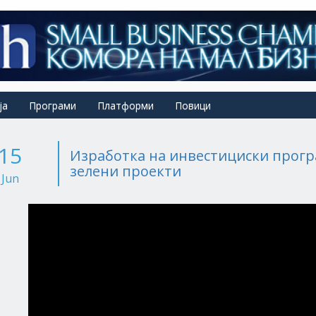
ја
Програми
Платформи
Повици
15
Изработка на инвестициски прогр
зелени проекти
Jun