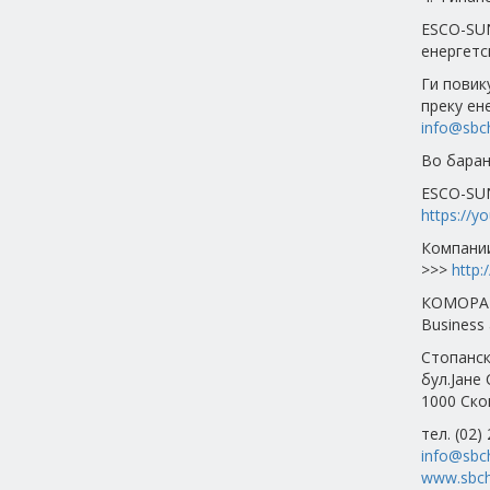
ESCO-SUN
енергетс
Ги повик
преку ен
info@sbc
Во барањ
ESCO-SUN 
https://
Компании
>>>
http:
КОМОРА 
Business 
Стопанск
бул.Јане
1000 Ско
тел. (02)
info@sbc
www.sbch