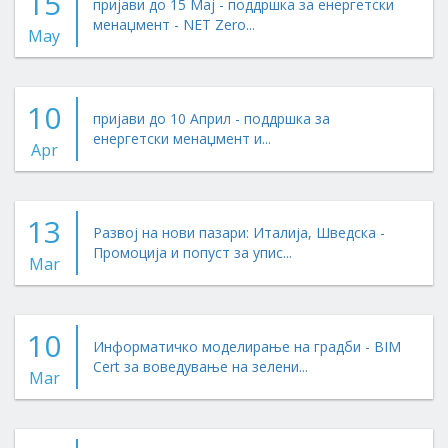
15
пријави до 15 Мај - поддршка за енергетски
менаџмент - NET Zero...
May
10
пријави до 10 Април - поддршка за
енергетски менаџмент и...
Apr
13
Развој на нови пазари: Италија, Шведска -
Промоција и попуст за упис...
Mar
10
Информатичко моделирање на градби - BIM
Cert за воведување на зелени...
Mar