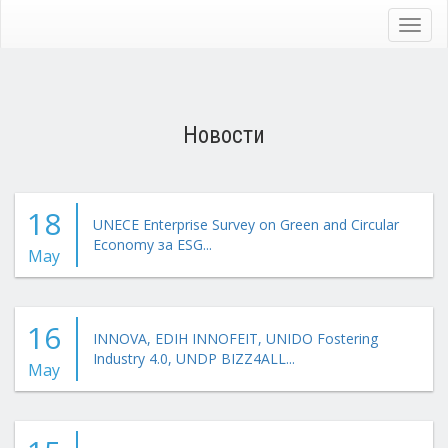
Skip
to
Toggl
main
navig
content
Новости
18
UNECE Enterprise Survey on Green and Circular
Economy за ESG...
May
16
INNOVA, EDIH INNOFEIT, UNIDO Fostering
Industry 4.0, UNDP BIZZ4ALL...
May