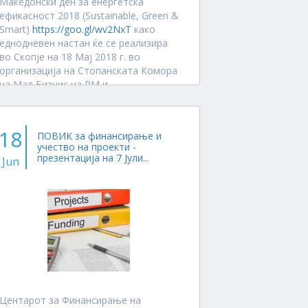
Македонски ден за енергетска
ефикасност 2018 (Sustainable, Green &
Smart)
https://goo.gl/wv2NxT
како
еднодневен настан ќе се реализира
во Скопје на 18 Maj 2018 г. во
организација на Стопанската Комора
на Мал Бизнис на РМ и
Здружението...
18
ПОВИК за финансирање и
учество на проекти -
презентација на 7 Јули...
Jun
Центарот за Финансирање на