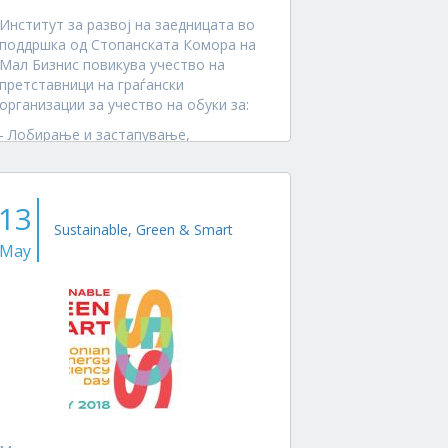
Институт за развој на заедницата во
поддршка од Стопанската Комора на
Мал Бизнис повикува учество на
претставници на граѓански
организации за учество на обуки за:
- Лобирање и застапување,
Транспарентност и отчетност 2-4
Мај 2018, Крушево
- Стратешко планирање...
13
Sustainable, Green & Smart
May