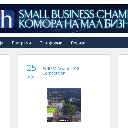
ја
Програми
Платформи
Повици
25
EUREM Award 2018
Competition
Apr