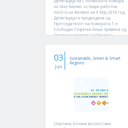
Делегација на Стопанската Комора
на Мал Бизнис оствари работна
посета на Желино на 9 Мај 2018 год.
Делегацијата предводена од
Претседателот на Комората Г-н
Слободан Софески беше примена од
Градоначалникот на Општина
Желино Г-н Блерим Сејдиу.
Делегацијата оствари посета на...
03
Sustainable, Green & Smart
Regions
Jun
Општина Кочани воспостави