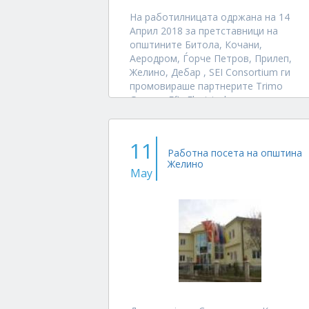
На работилницата одржана на 14
Април 2018 за претставници на
општините Битола, Кочани,
Аеродром, Ѓорче Петров, Прилеп,
Желино, Дебар , SEI Consortium ги
промовираше партнерите Trimo
Group и Efix Electrical претставници на
опрема за приоритетни проекти за
реконструкција се...
11
Работна посета на општина
Желино
May