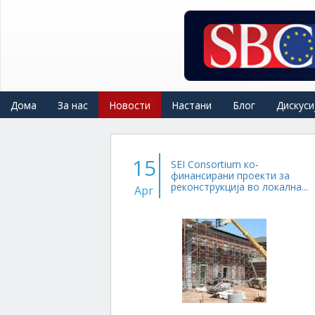
Skip
to
main
content
Дома
За нас
Новости
Настани
Блог
Дискуси
15
SEI Consortium ко-
финансирани проекти за
реконструкција во локална...
Apr