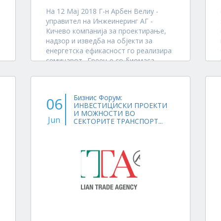
На 12 Мај 2018 Г-н Арбен Велиу -
управител на Инжеинеринг АГ -
Кичево компанија за проектирање,
надзор и изведба на објекти за
енергетска ефикасност го реализира
семинарот „Греење со биомаса„
https://goo.gl/JkSKk4
Серијата на
промотивни...
Бизнис Форум:
06
ИНВЕСТИЦИСКИ ПРОЕКТИ
И МОЖНОСТИ ВО
Jun
СЕКТОРИТЕ ТРАНСПОРТ...