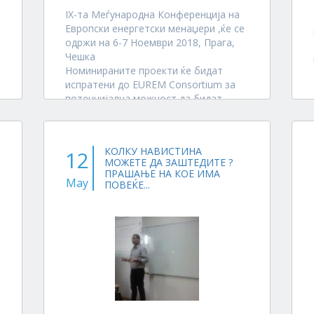
IX-та Меѓународна Конференција на
Европски енергетски менаџери ,ќе се
одржи на 6-7 Ноември 2018, Прага,
Чешка
Номинираните проекти ќе бидат
испратени до EUREM Consortium за
потенцијална можност да бидат
наградени на претстојната
конференција во Прага на 7 Ноември
2018 г...
КОЛКУ НАВИСТИНА
12
МОЖЕТЕ ДА ЗАШТЕДИТЕ ?
ПРАШАЊЕ НА КОЕ ИМА
May
ПОВЕЌЕ...