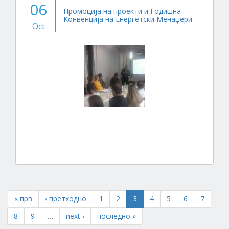
06
Промоција на проекти и Годишна
Конвенција на Енергетски Менаџери
Oct
« прв
‹ претходно
1
2
3
4
5
6
7
8
9
…
next ›
последно »