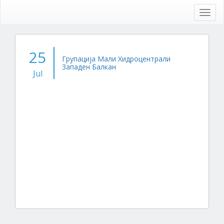
Skip
to
Toggl
main
navig
content
25
Групација Мали Хидроцентрали
Западен Балкан
Jul