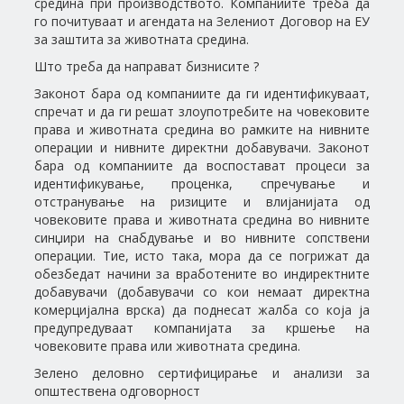
средина при производството. Компаниите треба да
го почитуваат и агендата на Зелениот Договор на ЕУ
за заштита за животната средина.
Што треба да направат бизнисите ?
Законот бара од компаниите да ги идентификуваат,
спречат и да ги решат злоупотребите на човековите
права и животната средина во рамките на нивните
операции и нивните директни добавувачи. Законот
бара од компаниите да воспостават процеси за
идентификување, проценка, спречување и
отстранување на ризиците и влијанијата од
човековите права и животната средина во нивните
синџири на снабдување и во нивните сопствени
операции. Тие, исто така, мора да се погрижат да
обезбедат начини за вработените во индиректните
добавувачи (добавувачи со кои немаат директна
комерцијална врска) да поднесат жалба со која ја
предупредуваат компанијата за кршење на
човековите права или животната средина.
Зелено деловно сертифицирање и анализи за
општествена одговорност