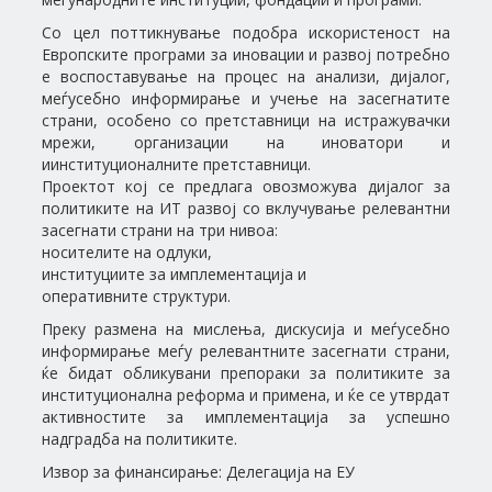
Со цел поттикнување подобра искористеност на
Европските програми за иновации и развој потребно
е воспоставување на процес на анализи, дијалог,
меѓусебно информирање и учење на засегнатите
страни, особено со претставници на истражувачки
мрежи, организации на иноватори и
иинституционалните претставници.
Проектот кој се предлага овозможува дијалог за
политиките на ИТ развој со вклучување релевантни
засегнати страни на три нивоа:
носителите на одлуки,
институциите за имплементација и
оперативните структури.
Преку размена на мислења, дискусија и меѓусебно
информирање меѓу релевантните засегнати страни,
ќе бидат обликувани препораки за политиките за
институционална реформа и примена, и ќе се утврдат
активностите за имплементација за успешно
надградба на политиките.
Извор за финансирање: Делегација на ЕУ