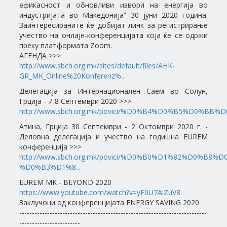
ефикасност и обновливи извори на енергија во
индустријата во Македонија” 30 јуни 2020 година.
Заинтересираните ќе добијат линк за регистрирање
учество на онлајн-конференцијата која ќе се одржи
преку платформата Zoom.
АГЕНДА >>>
http://www.sbch.org.mk/sites/default/files/AHK-
GR_MK_Online%20Konferenz%...
Делегација за Интернационален Саем во Солун,
Грција - 7-8 Септември 2020 >>>
http://www.sbch.org.mk/povici/%D0%B4%D0%B5%D0%BB
Атина, Грција 30 Септември - 2 Октомври 2020 г. -
Деловна делегација и учество на годишна EUREM
конференција >>>
http://www.sbch.org.mk/povici/%D0%B0%D1%82%D0%B8
%D0%B3%D1%8...
EUREM MK - BEYOND 2020
https://www.youtube.com/watch?v=yF0U7AiZuV8
Заклучоци од конференцијата ENERGY SAVING 2020
--------------------------------------------------------------------------
------------------------