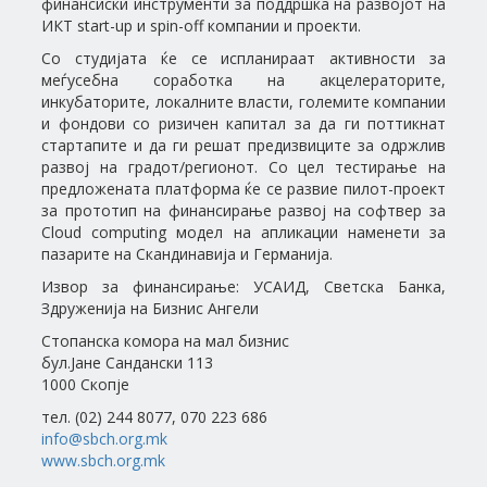
финансиски инструменти за поддршка на развојот на
ИКТ start-up и spin-off компании и проекти.
Со студијата ќе се испланираат активности за
меѓусебна соработка на акцелераторите,
инкубаторите, локалните власти, големите компании
и фондови со ризичен капитал за да ги поттикнат
стартапите и да ги решат предизвиците за одржлив
развој на градот/регионот. Со цел тестирање на
предложената платформа ќе се развие пилот-проект
за прототип на финансирање развој на софтвер за
Cloud computing модел на апликации наменети за
пазарите на Скандинавија и Германија.
Извор за финансирање: УСАИД, Светска Банка,
Здруженија на Бизнис Ангели
Стопанска комора на мал бизнис
бул.Јане Сандански 113
1000 Скопје
тел. (02) 244 8077, 070 223 686
info@sbch.org.mk
www.sbch.org.mk