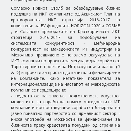
Согласно Првиот Столб за обезбедување бизнис
поддршка на ИКТ компаниите од Акцискиот План на
краткорочната ИКТ стратегија 2016-2017 за
користење на ЕУ фондовите HORIZON 2020 и COSME
, и Согласно препораките на Краткорочната ИКТ
стратегија 2016-2017 за подобрување на
системската конкурентност – меѓународна
конкурентност на македонската ИТ индустрија на
Мезо-ниво предвидено е поголемо вклучување на
ИКТ компании во проекти за меѓународна соработка.
Таргетирани се проекти за Истражување и развој (R
& D) и проекти за пристап до капитал и финансирање
на компаниите. Како негативни показатели за
интернационализација на настапот на Макеоднските
компании се перцепцирани:
- недостаток на знаење, подготвеност, искуство,
модел итн. за соработка помеѓу македонските ИТ
компании и воспоставување соработка базирана на
Јавно-приватно партнерство со државниот сектор -
ниска употреба на можности за финансирање за
бизнисите преку средствата понудени од страна на
меѓународните институции, фондации и програми.