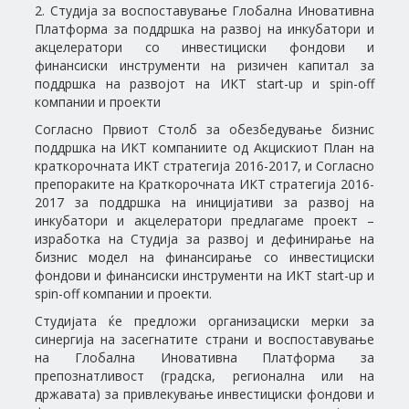
2. Студија за воспоставување Глобална Иновативна
Платформа за поддршка на развој на инкубатори и
акцелератори со инвестициски фондови и
финансиски инструменти на ризичен капитал за
поддршка на развојот на ИКТ start-up и spin-off
компании и проекти
Согласно Првиот Столб за обезбедување бизнис
поддршка на ИКТ компаниите од Акцискиот План на
краткорочната ИКТ стратегија 2016-2017, и Согласно
препораките на Краткорочната ИКТ стратегија 2016-
2017 за поддршка на иницијативи за развој на
инкубатори и акцелератори предлагаме проект –
изработка на Студија за развој и дефинирање на
бизнис модел на финансирање со инвестициски
фондови и финансиски инструменти на ИКТ start-up и
spin-off компании и проекти.
Студијата ќе предложи организациски мерки за
синергија на засегнатите страни и воспоставување
на Глобална Иновативна Платформа за
препознатливост (градска, регионална или на
државата) за привлекување инвестициски фондови и