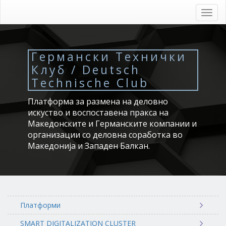
Skip
to
Toggl
main
navig
content
Германски Технички
Клуб / Deutsch
Technische Club
Платформа за размена на деловно
искуство и воспоставена пракса на
Македонските и Германските компании и
организации со деловна соработка во
Македонија и Западен Балкан.
Платформи
SMART DIGITALIZATION CLUSTER