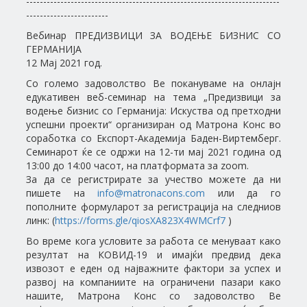
--------------------------------------------------------------------------
------------------------
Вебинар ПРЕДИЗВИЦИ ЗА ВОДЕЊЕ БИЗНИС СО
ГЕРМАНИЈА
12 Мај 2021 год.
Со големо задоволство Ве поканувамe на онлајн
едукативен веб-семинар на тема „Предизвици за
водење бизнис со Германија: Искуства од претходни
успешни проекти“ организиран од Матрона Конс во
соработка со Експорт-Академија Баден-Виртемберг.
Семинарот ќе се одржи на 12-ти мај 2021 година од
13:00 до 14:00 часот, на платформата за zoom.
За да се регистрирате за учество можете да ни
пишете на
info@matronacons.com
или да го
пополните формуларот за регистрација на следниов
линк: (
https://forms.gle/qiosXA823X4WMCrf7
)
Во време кога условите за работа се менуваат како
резултат на КОВИД-19 и имајќи предвид дека
извозот е еден од најважните фактори за успех и
развој на компаниите на ограничени пазари како
нашите, Матрона Конс со задоволство Ве