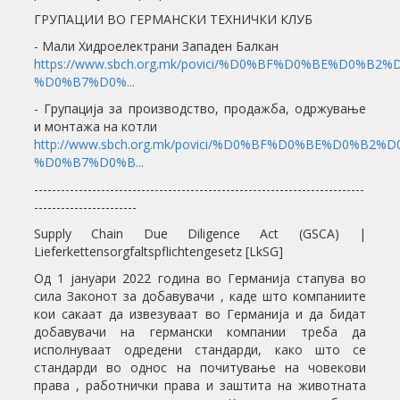
ГРУПАЦИИ ВО ГЕРМАНСКИ ТЕХНИЧКИ КЛУБ
- Мали Хидроелектрани Западен Балкан
https://www.sbch.org.mk/povici/%D0%BF%D0%BE%D0%B2
%D0%B7%D0%...
- Групација за производство, продажба, одржување
и монтажа на котли
http://www.sbch.org.mk/povici/%D0%BF%D0%BE%D0%B2
%D0%B7%D0%B...
--------------------------------------------------------------------------
-----------------------
Supply Chain Due Diligence Act (GSCA) |
Lieferkettensorgfaltspflichtengesetz [LkSG]
Од 1 јануари 2022 година во Германија стапува во
сила Законот за добавувачи , каде што компаниите
кои сакаат да извезуваат во Германија и да бидат
добавувачи на германски компании треба да
исполнуваат одредени стандарди, како што се
стандарди во однос на почитување на човекови
права , работнички права и заштита на животната