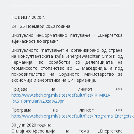
--------------------------------------------------------------------------
-----------------------
ПОВИЦИ 2020 г.
24 - 25 Ноември 2020 година
Виртуелно информативно патување - „Енергетска
ефикасност во згради“
Виртуелното “патување” е организирано од страна
на консултантската куќа „energiewaechter GmbH“ од
Германија, во соработка со Делегацијата на
германското стопанство во С. Македонија, а под
покровителство на Сојузното Министерство за
економија и енергетика на СР Германија.
Пријава на линкот >>>
http://www.sbch.org.mk/sites/default/files/IR_MKD-
RKS_Formular%20za%20pr...
Програма на линкот >>>
http://www.sbch.org.mk/sites/default/files/Programa_Energetsk
30 јуни 2020 година
Oнлајн-конференција на тема „Енергетска