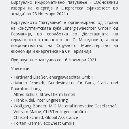
Виртуелно информативно патување - „Обновливи
извори на енергија и Енергетска ефикасност во
згради“ на 23 Ноември 2021 г.
Виртуелното “патување” е организирано од страна
на консултантската куќа „energiewaechter GmbH“ од
Германија, во соработка со Делегацијата на
германското стопанство во С. Македонија, а под
покровителство на Сојузното Министерство за
економија и енергетика на СР Германија.
Пријавување заклучно со 16 Ноември 2021 г.
Учесници:
- Ferdinand Elsäßer, energiewaechter GmbH
- Marco Schmidt, Bundesinstitut für Bau-, Stadt- und
Raumforschung
- Alfred Schulz, StrawTherm Gmbh
- Frank Ridel, Inter Engineering
- Wolfgang Bonder, MIG Material Innovative Gesellschaft
- Volfram Malov, CLIBTec Ingenieurbüro
- Christof Schmid, Global Assistance
- Torten Kramer, eco2heat GmbH