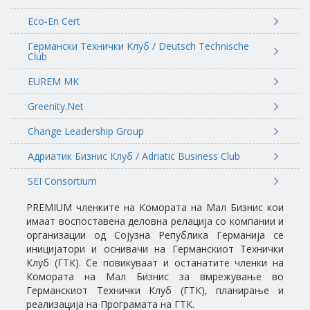
Eco-En Cert
Германски Технички Клуб / Deutsch Technische
Club
EUREM MK
Greenity.Net
Change Leadership Group
Адриатик Бизнис Клуб / Adriatic Business Club
SEI Consortium
PREMIUM членките на Комората на Мал Бизнис кои
имаат воспоставена деловна релација со компании и
организации од Сојузна Република Германија се
иницијатори и оснивачи на Германскиот Технички
Клуб (ГТК). Се повикуваат и останатите членки на
Комората на Мал Бизнис за вмрежување во
Германскиот Технички Клуб (ГТК), планирање и
реализација на Програмата на ГТК.