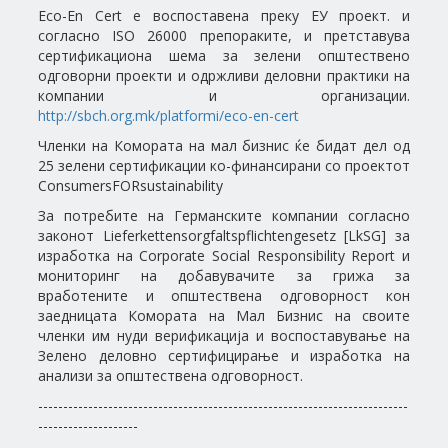
Eco-En Cert e воспоставена преку ЕУ проект. и
согласно ISO 26000 препораките, и претставува
сертификационa шема за зелени општествено
одговорни проекти и одржливи деловни практики на
компании и организации.
http://sbch.org.mk/platformi/eco-en-cert
Членки на Комората на мал бизнис ќе бидат дел од
25 зелени сертификации ко-финансирани со проектот
ConsumersFORsustainability
За потребите на Германските компании согласно
законот Lieferkettensorgfaltspflichtengesetz [LkSG] за
изработка на Corporate Social Responsibility Report и
мониторинг на добавувачите за грижа за
вработените и општествена одговорност кон
заедницата Комората на Мал Бизнис на своите
членки им нуди верификација и воспоставување на
Зелено деловно сертифицирање и изработка на
анализи за општествена одговорност.
--------------------------------------------------------------------------
--------------------