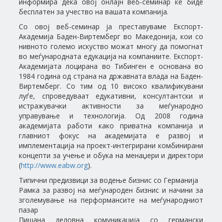
информира дека овој онлајн веб-семинар ќе биде
бесплатен за учество на вашата компанија.
Со овој веб-семинар ја преставуваме Експорт-
Академија Баден-Виртемберг во Македонија, кои со
нивното големо искуство можaт многу да помогнат
во меѓународната едукација на компаниите. Експорт-
Академијата лоцирана во Тибинген е основана во
1984 година од страна на државната влада на Баден-
Виртемберг. Со тим од 10 високо квалификувани
луѓе, спроведуваат едукативни, консултантски и
истражувачки активности за меѓународно
управување и технологија. Од 2008 година
академијата работи како приватна компанија и
главниот фoкус на академијата е развој и
имплементација на проект-интегрирани комбинирани
концепти за учење и обука на менаџери и директори
(
http://www.eabw.org
).
Типични предизвици за водење бизнис со Германија
Рамка за развој на меѓународен бизнис и начини за
зголемување на перформансите на меѓународниот
пазар
Пишана деловна комуникација со германски