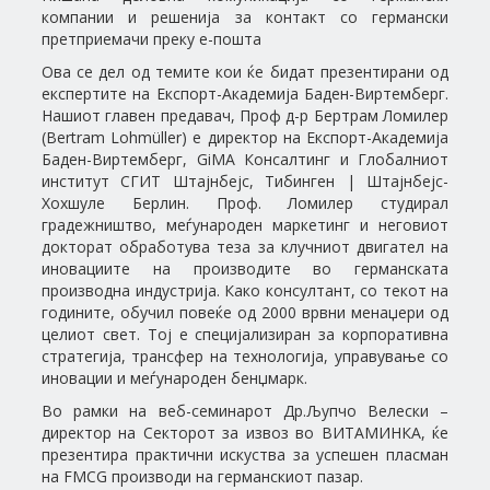
компании и решенија за контакт со германски
претприемачи преку е-пошта
Ова се дел од темите кои ќе бидат презентирани од
експертите на Експорт-Академија Баден-Виртемберг.
Нашиот главен предавач, Проф д-р Бертрам Ломилер
(Bertram Lohmüller) е директор на Експорт-Академија
Баден-Виртемберг, GiMA Консалтинг и Глобалниот
институт СГИТ Штајнбејс, Тибинген | Штајнбејс-
Хохшуле Берлин. Проф. Ломилер студирал
градежништво, меѓународен маркетинг и неговиот
докторат обработува теза за клучниот двигател на
иновациите на производите во германската
производна индустрија. Како консултант, со текот на
годините, обучил повеќе од 2000 врвни менаџери од
целиот свет. Тој е специјализиран за корпоративна
стратегија, трансфер на технологија, управување со
иновации и меѓународен бенџмарк.
Во рамки на веб-семинарот Др.Љупчо Велески –
директор на Секторот за извоз во ВИТАМИНКА, ќе
презентира практични искуства за успешен пласман
на FMCG производи на германскиот пазар.