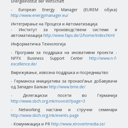
Energieinstitut der Wirtschaft
- European Energy Manager (EUREM обука)
http://www.energymanager.eu/
Интегрирање на Процеси и Автоматизација
- Институт за производствени системи и
автоматизација
http://www.faps.de/2/home/index.html
Информатичка Технологија
- Програми за поддршка на иновативни проекти -
NFFX Business Support Center
http://www.n-f-
excellence.de/
Вмрежување, извозна поддршка и посредништво
- Германска иницијатива за пронаоѓање добавувачи
од Западен Балкан
http://www.bme.de/
- Делегациски посети во Германија
http://www.sbch.org.mk/novosti?page=3
- Networking настани и стручни семинари
http://www.sbch.org.mk/events-page
- Комуникација и PR
http://www.xtrovertmedia.se/