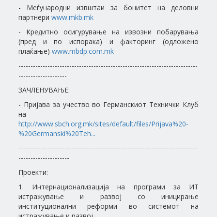
- Меѓународни извштаи за бонитет на деловни
партнери
www.mkb.mk
- Кредитно осигурување на извозни побарувања
(пред и по испорака) и факторинг (одложено
плаќање)
www.mbdp.com.mk
--------------------------------------------------------------------------
--------------------
ЗАЧЛЕНУВАЊЕ:
- Пријава за учество во Германскиот Технички Клуб
на
http://www.sbch.org.mk/sites/default/files/Prijava%20-
%20Germanski%20Teh...
--------------------------------------------------------------------------
---------------------
Проекти:
1. Интернационализација на програми за ИТ
истражување и развој со иницирање
институционални реформи во системот на
истражување и развој