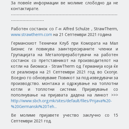
За повеќе информации ве молиме слободно да не
контактирате.
--------------------------------------------------------------------------
-----------------------
Работен состанок со Г-н Alfred Schulze , StrawTherm,
www.strawtherm.com
на 21 Септември 2021 година
Германскиот Технички Клуб при Комората на Мал
Бизнис ги повикува заинтересираните членки и
Групацијата на Металопреработувачи на работен
состанок со претставникот на производителот на
котли на биомаса - StrawTherm од Германија која ќе
се реализира на 21 Септември 2021 год. во Скопје.
Воедно го обновуваме Повикот за под-изведувачи за
производство. монтажа и одржување на топлотни
котли и топлотни системи. Пријавување со
пополнување на пријавата дадена на линкот >>>
http://www.sbch.org.mk/sites/default/files/Prijava%20-
%20Germanski%20Teh...
Ве молиме пријавете учество заклучно со 15
Септември 2021 год.