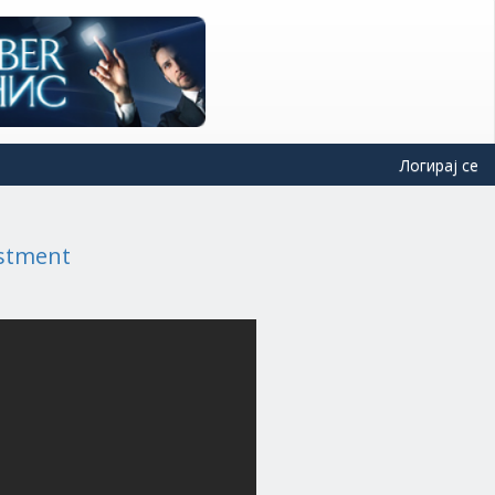
Логирај се
estment