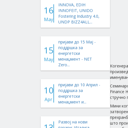
INNOVA, EDIH
16
INNOFEIT, UNIDO
Fostering Industry 4.0,
May
UNDP BIZZ4ALL...
пријави до 15 Мај -
15
поддршка за
енергетски
May
менаџмент - NET
Zero...
Когенера
произвед
именуван
пријави до 10 Април -
Семинаро
10
поддршка за
Finance 
енергетски
стручно 
Apr
менаџмент и...
Мини ког
затворен
прехранб
Развој на нови
што прои
13
пазари: Италија,