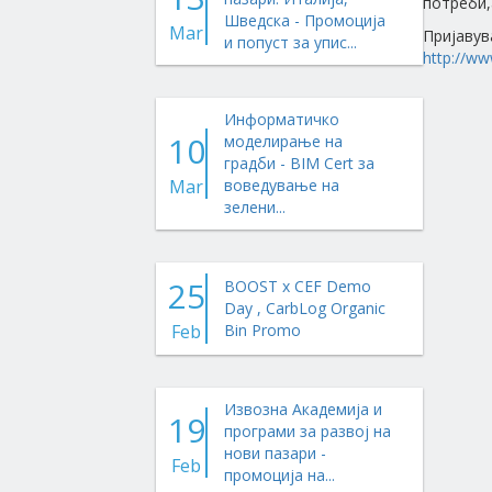
потреби,
Шведска - Промоција
Mar
Пријавув
и попуст за упис...
http://
Информатичко
10
моделирање на
градби - BIM Cert за
Mar
воведување на
зелени...
25
BOOST x CEF Demo
Day , CarbLog Organic
Feb
Bin Promo
Извозна Академија и
19
програми за развој на
нови пазари -
Feb
промоција на...