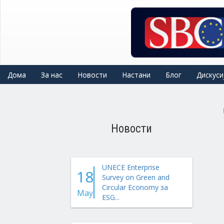
Skip
to
main
content
Дома
За нас
Новости
Настани
Блог
Дискуси
Новости
UNECE Enterprise
18
Survey on Green and
Circular Economy за
May
ESG...