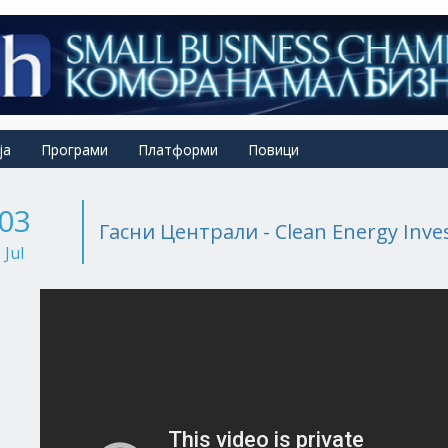
ја
Програми
Платформи
Повици
03
Гасни Централи - Clean Energy Inv
Jul