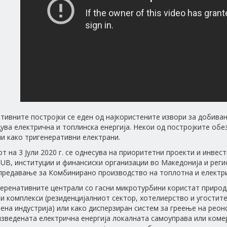
тивните постројки се еден од најкористените извори за добивањ
ува електрична и топлинска енергија. Некои од постројките обез
и како тригенеративни електрани.
т на 3 Јули 2020 г. се однесува на приоритетни проекти и инвес
HUB, институции и финансиски организации во Македонија и реги
предавање за Комбинирано производство на топлотна и електрич
еренативните централи со гасни микротурбини користат природ
и комплекси (резиденцијалниот сектор, хотелиерство и угостител
ена индустрија) или како дисперзиран систем за греење на реонс
зведената електрична енергија локалната самоуправа или комер