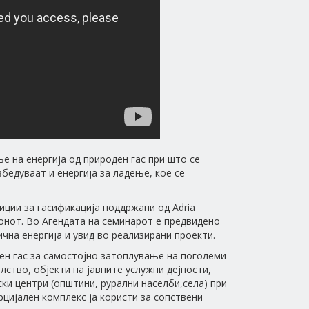
е на енергија од природен гас при што се
бедуваат и енергија за ладење, кое се
тиции за гасификација поддржани од Adria
онот. Во Агендата на семинарот е предвидено
на енергија и увид во реализирани проекти.
ен гас за самостојно затоплување на поголеми
ство, објекти на јавните услужни дејности,
ки центри (општини, рурални населби,села) при
цијален комплекс ја користи за сопствени